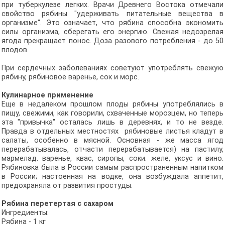
при туберкулезе легких. Врачи Древнего Востока отмечали
свойство рябины "удерживать питательные вещества в
организме". Это означает, что рябина способна экономить
силы организма, сберегать его энергию. Свежая недозрелая
ягода прекращает понос. Доза разового потребления - до 50
плодов.
При сердечных заболеваниях советуют употреблять свежую
рябину, рябиновое варенье, сок и морс.
Кулинарное применение
Еще в недалеком прошлом плоды рябины употреблялись в
пищу, свежими, как говорили, схваченные морозцем, но теперь
эта "привычка" осталась лишь в деревнях, и то не везде.
Правда в отдельных местностях рябиновые листья кладут в
салаты, особенно в мясной. Основная - же масса ягод
перерабатывалась, отчасти перерабатывается) на пастилу,
мармелад. варенье, квас, сиропы, соки. желе, уксус и вино.
Рябиновка была в России самым распространенным напитком
в России; настоенная на водке, она возбуждала аппетит,
предохраняла от развития простуды.
Рябина перетертая с сахаром
Ингредиенты:
Рябина - 1 кг