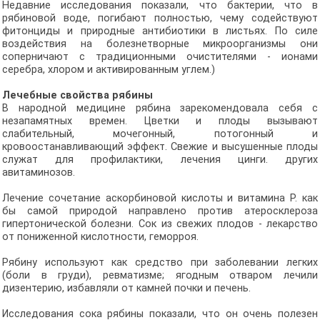
Недавние исследования показали, что бактерии, что в
рябиновой воде, погибают полностью, чему содействуют
фитонциды и природные антибиотики в листьях. По силе
воздействия на болезнетворные микроорганизмы они
соперничают с традиционными очистителями - ионами
серебра, хлором и активированным углем.)
Лечебные свойства рябины
В народной медицине рябина зарекомендовала себя с
незапамятных времен. Цветки и плоды вызывают
слабительный, мочегонный, потогонный и
кровоостанавливающий эффект. Свежие и высушенные плоды
служат для профилактики, лечения цинги. других
авитаминозов.
Лечение сочетание аскорбиновой кислоты и витамина Р. как
бы самой природой направлено против атеросклероза
гипертонической болезни. Сок из свежих плодов - лекарство
от пониженной кислотности, геморроя.
Рябину используют как средство при заболевании легких
(боли в груди), ревматизме; ягодным отваром лечили
дизентерию, избавляли от камней почки и печень.
Исследования сока рябины показали, что он очень полезен