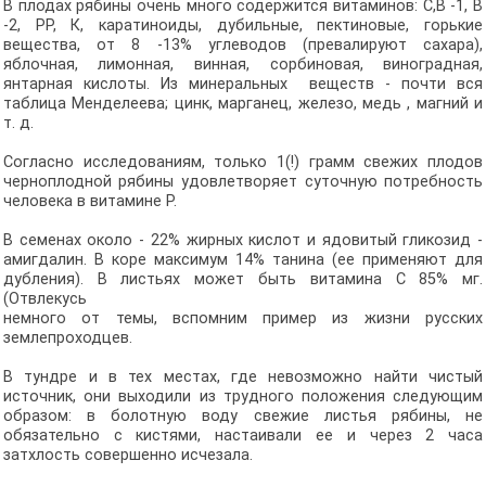
В плодах рябины очень много содержится витаминов: С,В -1, В
-2, РР, К, каратиноиды, дубильные, пектиновые, горькие
вещества, от 8 -13% углеводов (превалируют сахара),
яблочная, лимонная, винная, сорбиновая, виноградная,
янтарная кислоты. Из минеральных веществ - почти вся
таблица Менделеева; цинк, марганец, железо, медь , магний и
т. д.
Согласно исследованиям, только 1(!) грамм свежих плодов
черноплодной рябины удовлетворяет суточную потребность
человека в витамине Р.
В семенах около - 22% жирных кислот и ядовитый гликозид -
амигдалин. В коре максимум 14% танина (ее применяют для
дубления). В листьях может быть витамина С 85% мг.
(Отвлекусь
немного от темы, вспомним пример из жизни русских
землепроходцев.
В тундре и в тех местах, где невозможно найти чистый
источник, они выходили из трудного положения следующим
образом: в болотную воду свежие листья рябины, не
обязательно с кистями, настаивали ее и через 2 часа
затхлость совершенно исчезала.