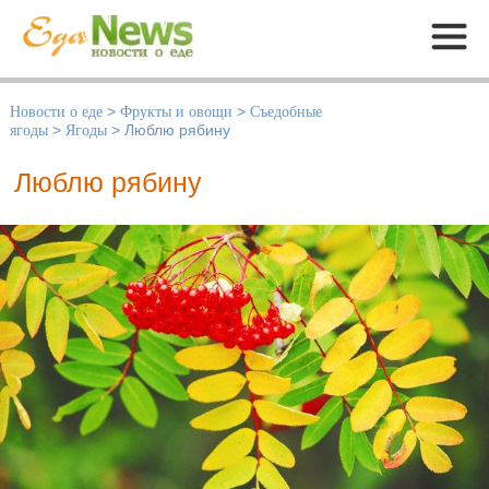
Меню
Новости о еде
>
Фрукты и овощи
>
Съедобные
ягоды
>
Ягоды
>
Люблю рябину
Люблю рябину