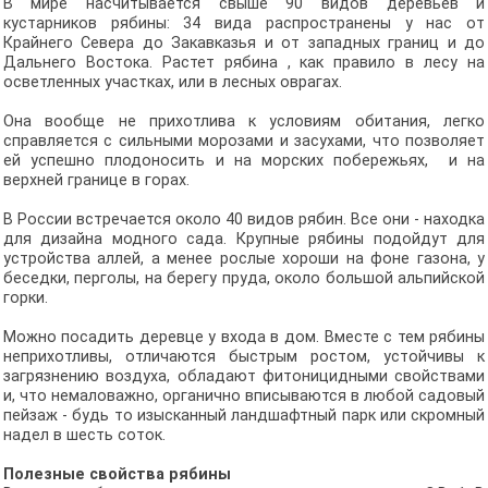
В мире насчитывается свыше 90 видов деревьев и
кустарников рябины: 34 вида распространены у нас от
Крайнего Севера до Закавказья и от западных границ и до
Дальнего Востока. Растет рябина , как правило в лесу на
осветленных участках, или в лесных оврагах.
Она вообще не прихотлива к условиям обитания, легко
справляется с сильными морозами и засухами, что позволяет
ей успешно плодоносить и на морских побережьях, и на
верхней границе в горах.
В России встречается около 40 видов рябин. Все они - находка
для дизайна модного сада. Крупные рябины подойдут для
устройства аллей, а менее рослые хороши на фоне газона, у
беседки, перголы, на берегу пруда, около большой альпийской
горки.
Можно посадить деревце у входа в дом. Вместе с тем рябины
неприхотливы, отличаются быстрым ростом, устойчивы к
загрязнению воздуха, обладают фитоницидными свойствами
и, что немаловажно, органично вписываются в любой садовый
пейзаж - будь то изысканный ландшафтный парк или скромный
надел в шесть соток.
Полезные свойства рябины