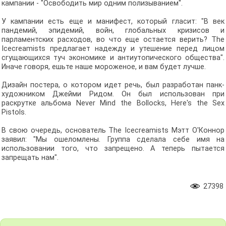
кампании - "Освободить мир одним полизыванием".
У кампании есть еще и манифест, который гласит: "В век
пандемий, эпидемий, войн, глобальных кризисов и
парламентских расходов, во что еще остается верить? The
Icecreamists предлагает надежду и утешение перед лицом
сгущающихся туч экономике и антиутопического общества".
Иначе говоря, ешьте наше мороженое, и вам будет лучше.
Дизайн постера, о котором идет речь, был разработан панк-
художником Джейми Ридом. Он был использован при
раскрутке альбома Never Mind the Bollocks, Here's the Sex
Pistols.
В свою очередь, основатель The Icecreamists Мэтт О'Коннор
заявил: "Мы ошеломлены. Группа сделала себе имя на
использовании того, что запрещено. А теперь пытается
запрещать нам".
27398