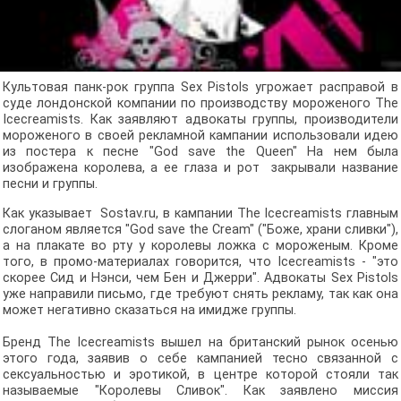
Культовая панк-рок группа Sex Pistols угрожает расправой в
суде лондонской компании по производству мороженого The
Icecreamists. Как заявляют адвокаты группы, производители
мороженого в своей рекламной кампании использовали идею
из постера к песне "God save the Queen" На нем была
изображена королева, а ее глаза и рот закрывали название
песни и группы.
Как указывает Sostav.ru, в кампании The Icecreamists главным
слоганом является "God save the Cream" ("Боже, храни сливки"),
а на плакате во рту у королевы ложка с мороженым. Кроме
того, в промо-материалах говорится, что Icecreamists - "это
скорее Сид и Нэнси, чем Бен и Джерри". Адвокаты Sex Pistols
уже направили письмо, где требуют снять рекламу, так как она
может негативно сказаться на имидже группы.
Бренд The Icecreamists вышел на британский рынок осенью
этого года, заявив о себе кампанией тесно связанной с
сексуальностью и эротикой, в центре которой стояли так
называемые "Королевы Сливок". Как заявлено миссия