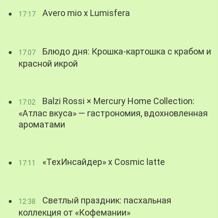
Avero mio x Lumisfera
17:17
Блюдо дня: Крошка-картошка с крабом и
17:07
красной икрой
Balzi Rossi × Mercury Home Collection:
17:02
«Атлас вкуса» — гастрономия, вдохновленная
ароматами
«ТехИнсайдер» х Cosmic latte
17:11
Светлый праздник: пасхальная
12:38
коллекция от «Кофемании»