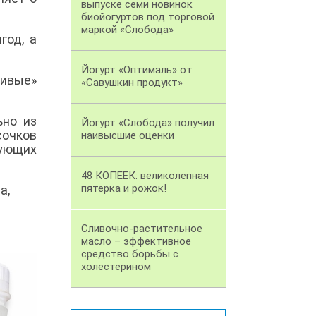
выпуске семи новинок
биойогуртов под торговой
маркой «Слобода»
год, а
Йогурт «Оптималь» от
ивые»
«Савушкин продукт»
ьно из
Йогурт «Слобода» получил
сочков
наивысшие оценки
вующих
48 КОПЕЕК: великолепная
пятерка и рожок!
а,
Сливочно-растительное
масло – эффективное
средство борьбы с
холестерином