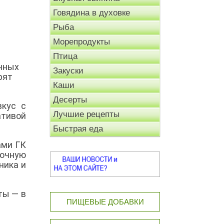
Говядина в духовке
Рыба
Морепродукты
Птица
ечных
Закуски
рят
Каши
Десерты
вкус с
Лучшие рецепты
ативой
Быстрая еда
ами ГК
очную
ника и
ты — в
ПИЩЕВЫЕ ДОБАВКИ