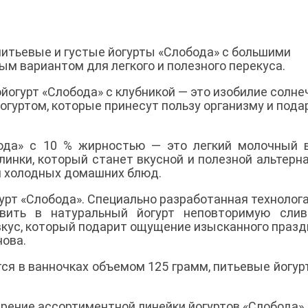
итьевые и густые йогурты «Слобода» с большими
м вариантом для легкого и полезного перекуса.
ойогурт «Слобода» с клубникой — это изобилие солн
йогуртом, которые принесут пользу организму и пода
ода» с 10 % жирностью — это легкий молочный 
инки, который станет вкусной и полезной альтерн
и холодных домашних блюд.
урт «Слобода». Специально разработанная технолог
вить в натуральный йогурт неповторимую слив
кус, который подарит ощущение изысканного празд
нова.
ся в ванночках объемом 125 грамм, питьевые йогур
рение ассортиментной линейки йогуртов «Слобода».