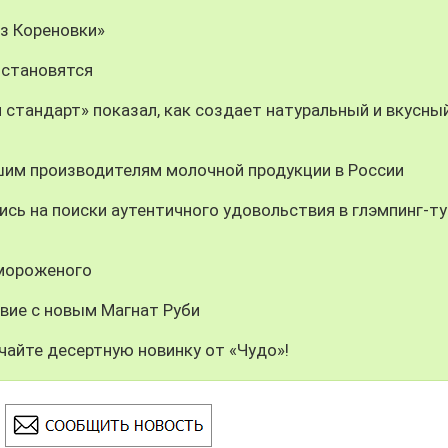
из Кореновки»
 становятся
 стандарт» показал, как создает натуральный и вкусны
шим производителям молочной продукции в России
сь на поиски аутентичного удовольствия в глэмпинг-ту
 мороженого
вие с новым Магнат Руби
чайте десертную новинку от «Чудо»!