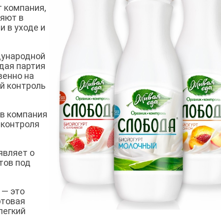
 компания,
няют в
и в уходе и
дународной
дая партия
венно на
й контроль
ов компания
 контроля
являет о
тов под
 — это
ртовая
легкий