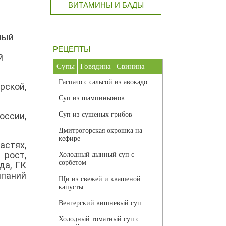
ВИТАМИНЫ И БАДЫ
ный
РЕЦЕПТЫ
й
Супы
Говядина
Свинина
Гаспачо с сальсой из авокадо
ской,
Суп из шампиньонов
оссии,
Суп из сушеных грибов
Дмитрогорская окрошка на
кефире
астях,
 рост,
Холодный дынный суп с
сорбетом
да, ГК
мпаний
Щи из свежей и квашеной
капусты
Венгерский вишневый суп
Холодный томатный суп с