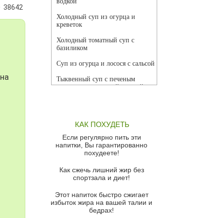
водкой
38642
Холодный суп из огурца и
креветок
Холодный томатный суп с
базиликом
Суп из огурца и лосося с сальсой
 на
Тыквенный суп с печеным
чесноком и томатной сальсой
Грибной суп
Томатный суп с кремом из
КАК ПОХУДЕТЬ
красного перца
Если регулярно пить эти
Парижский луковый суп
напитки, Вы гарантированно
похудеете!
Суп из спаржи и горошка с
сыром пармезан
Как сжечь лишний жир без
спортзала и диет!
Суп-крем из цветной капусты
Этот напиток быстро сжигает
Французский луковый суп
избыток жира на вашей талии и
бедрах!
Суп из баклажанов с моцареллой