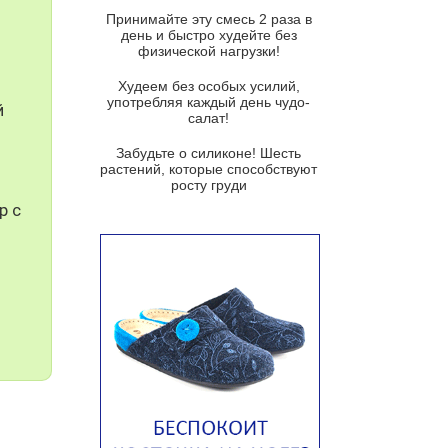
и гремолатой
Принимайте эту смесь 2 раза в
Грибной крем-суп с кростини с
день и быстро худейте без
козьим сыром
физической нагрузки!
Суп мисо с зеленым луком и
Худеем без особых усилий,
тофу
употребляя каждый день чудо-
й
салат!
Суп из помидоров черри с песто
из рукколы
Забудьте о силиконе! Шесть
растений, которые способствуют
Португальский чесночный суп с
росту груди
яйцом
р с
Авголемоно
Том ям с тофу
Ирландский картофельный суп
Суп из пастернака
Пряный морковный суп во время
зимних холодов
Тосканский фасолевый суп
Американский суп из красной