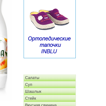
Салаты
Суп
Шашлык
Стейк
Вкусная свинина