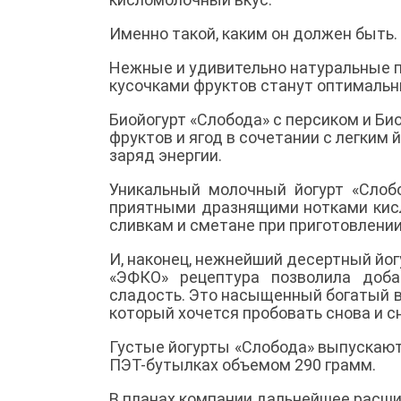
Именно такой, каким он должен быть.
Нежные и удивительно натуральные п
кусочками фруктов станут оптимальны
Биойогурт «Слобода» с персиком и Би
фруктов и ягод в сочетании с легким 
заряд энергии.
Уникальный молочный йогурт «Слоб
приятными дразнящими нотками кисл
сливкам и сметане при приготовлени
И, наконец, нежнейший десертный йог
«ЭФКО» рецептура позволила доба
сладость. Это насыщенный богатый в
который хочется пробовать снова и с
Густые йогурты «Слобода» выпускают
ПЭТ-бутылках объемом 290 грамм.
В планах компании дальнейшее расши