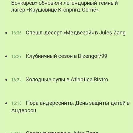
Бочкарев» обновили легендарный темный
лагер «Крушовице Kronprinz Černé»
Спешл-десерт «Медвезай» в Jules Zang
16:36
Клубничный сезон в Dizengof/99
16:29
Холодные супы в Atlantica Bistro
16:22
Пора андерсонить: День защиты детей в
16:16
Андерсон