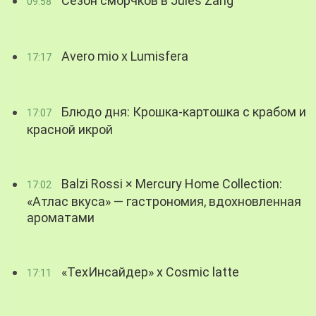
Сезон сморчков в Jules Zang
09:58
Avero mio x Lumisfera
17:17
Блюдо дня: Крошка-картошка с крабом и
17:07
красной икрой
Balzi Rossi × Mercury Home Collection:
17:02
«Атлас вкуса» — гастрономия, вдохновленная
ароматами
«ТехИнсайдер» х Cosmic latte
17:11