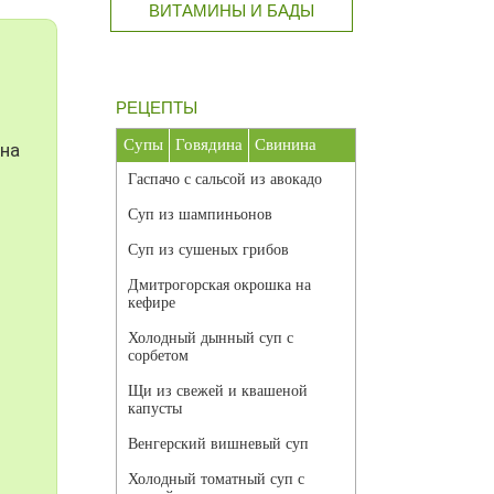
ВИТАМИНЫ И БАДЫ
РЕЦЕПТЫ
Супы
Говядина
Свинина
 на
Гаспачо с сальсой из авокадо
Суп из шампиньонов
Суп из сушеных грибов
Дмитрогорская окрошка на
кефире
Холодный дынный суп с
сорбетом
Щи из свежей и квашеной
капусты
Венгерский вишневый суп
Холодный томатный суп с