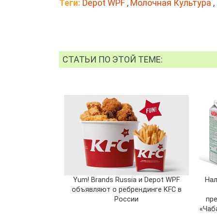
Теги:
Depot WPF
,
Молочная Культура
,
СТАТЬИ ПО ЭТОЙ ТЕМЕ:
Yum! Brands Russia и Depot WPF
Нал
объявляют о ребрендинге KFC в
России
пр
«Чаб