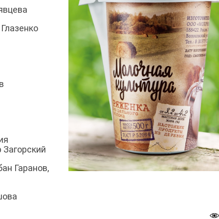
явцева
 Глазенко
в
ия
р Загорский
бан Гаранов,
шова