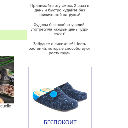
и гремолатой
Принимайте эту смесь 2 раза в
Грибной крем-суп с кростини с
день и быстро худейте без
козьим сыром
физической нагрузки!
Суп мисо с зеленым луком и
Худеем без особых усилий,
тофу
употребляя каждый день чудо-
салат!
Суп из помидоров черри с песто
из рукколы
Забудьте о силиконе! Шесть
растений, которые способствуют
Португальский чесночный суп с
росту груди
яйцом
Авголемоно
Том ям с тофу
Ирландский картофельный суп
Суп из пастернака
Пряный морковный суп во время
duelle
зимних холодов
Тосканский фасолевый суп
Американский суп из красной