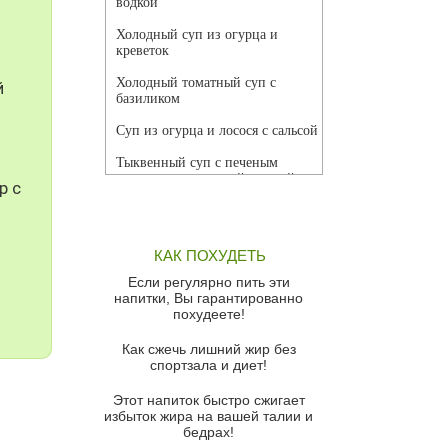
водкой
Холодный суп из огурца и
креветок
Холодный томатный суп с
й
базиликом
Суп из огурца и лосося с сальсой
Тыквенный суп с печеным
чесноком и томатной сальсой
р с
Грибной суп
Томатный суп с кремом из
КАК ПОХУДЕТЬ
красного перца
Если регулярно пить эти
Парижский луковый суп
напитки, Вы гарантированно
похудеете!
Суп из спаржи и горошка с
сыром пармезан
Как сжечь лишний жир без
спортзала и диет!
Суп-крем из цветной капусты
Этот напиток быстро сжигает
Французский луковый суп
избыток жира на вашей талии и
бедрах!
Суп из баклажанов с моцареллой