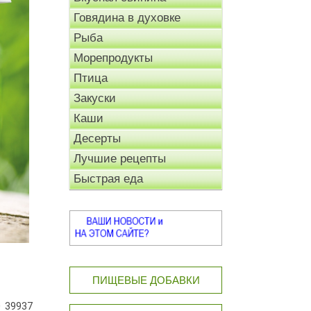
Говядина в духовке
Рыба
Морепродукты
Птица
Закуски
Каши
Десерты
Лучшие рецепты
Быстрая еда
ПИЩЕВЫЕ ДОБАВКИ
39937