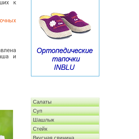
ших к
очных
авлена
ваша и
Салаты
Суп
Шашлык
Стейк
Вкусная свинина