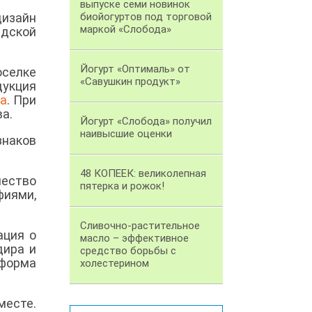
выпуске семи новинок
дизайн
биойогуртов под торговой
маркой «Слобода»
адской
Йогурт «Оптималь» от
оселке
«Савушкин продукт»
дукция
ка
. При
ва.
Йогурт «Слобода» получил
наивысшие оценки
знаков
48 КОПЕЕК: великолепная
чество
пятерка и рожок!
фиями,
Сливочно-растительное
ация о
масло – эффективное
дира и
средство борьбы с
форма
холестерином
месте.