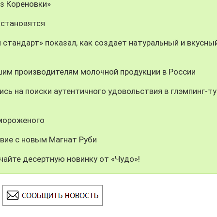
из Кореновки»
 становятся
 стандарт» показал, как создает натуральный и вкусны
шим производителям молочной продукции в России
сь на поиски аутентичного удовольствия в глэмпинг-ту
 мороженого
вие с новым Магнат Руби
чайте десертную новинку от «Чудо»!