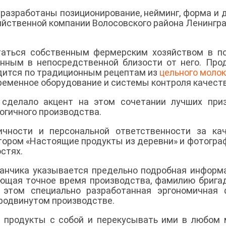
 разработаны позиционирование, нейминг, форма и 
яйственной компании Волосовского района Ленингр
таться собственным фермерским хозяйством в п
нным в непосредственной близости от него. Про
дится по традиционным рецептам из
цельного моло
ременное оборудование и системы контроля качест
 сделало акцент на этом сочетании лучших при
гичного производства.
гичности и персональной ответственности за ка
тором «Настоящие продукты из деревни» и фотогра
остях.
канчика указывается предельно подробная информ
ающая точное время производства, фамилию брига
 этом специально разработанная эргономичная 
продвинутом производстве.
 продукты с собой и перекусывать ими в любом 