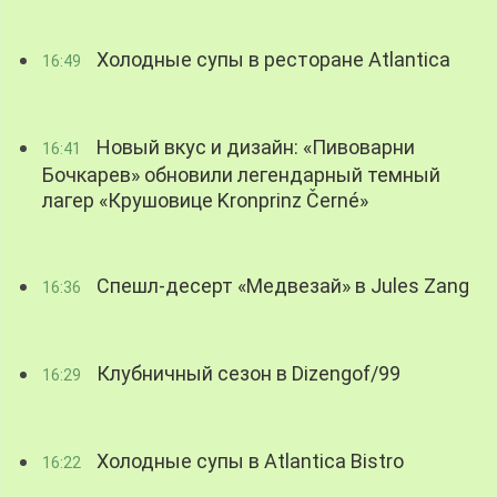
Холодные супы в ресторане Atlantica
16:49
Новый вкус и дизайн: «Пивоварни
16:41
Бочкарев» обновили легендарный темный
лагер «Крушовице Kronprinz Černé»
Спешл-десерт «Медвезай» в Jules Zang
16:36
Клубничный сезон в Dizengof/99
16:29
Холодные супы в Atlantica Bistro
16:22