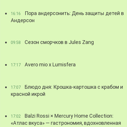
Пора андерсонить: День защиты детей в
16:16
Андерсон
Сезон сморчков в Jules Zang
09:58
Avero mio x Lumisfera
17:17
Блюдо дня: Крошка-картошка с крабом и
17:07
красной икрой
Balzi Rossi × Mercury Home Collection:
17:02
«Атлас вкуса» — гастрономия, вдохновленная