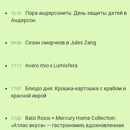
Пора андерсонить: День защиты детей в
16:16
Андерсон
Сезон сморчков в Jules Zang
09:58
Avero mio x Lumisfera
17:17
Блюдо дня: Крошка-картошка с крабом и
17:07
красной икрой
Balzi Rossi × Mercury Home Collection:
17:02
«Атлас вкуса» — гастрономия, вдохновленная