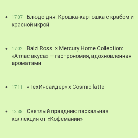
Блюдо дня: Крошка-картошка с крабом и
17:07
красной икрой
Balzi Rossi × Mercury Home Collection:
17:02
«Атлас вкуса» — гастрономия, вдохновленная
ароматами
«ТехИнсайдер» х Cosmic latte
17:11
Светлый праздник: пасхальная
12:38
коллекция от «Кофемании»