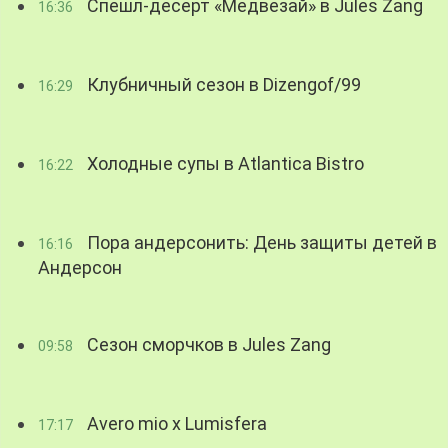
Спешл-десерт «Медвезай» в Jules Zang
16:36
Клубничный сезон в Dizengof/99
16:29
Холодные супы в Atlantica Bistro
16:22
Пора андерсонить: День защиты детей в
16:16
Андерсон
Сезон сморчков в Jules Zang
09:58
Avero mio x Lumisfera
17:17