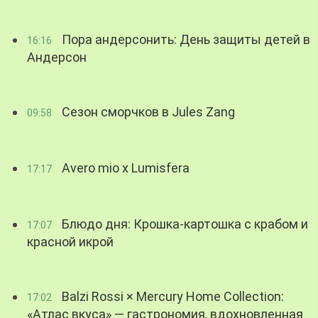
Пора андерсонить: День защиты детей в
16:16
Андерсон
Сезон сморчков в Jules Zang
09:58
Avero mio x Lumisfera
17:17
Блюдо дня: Крошка-картошка с крабом и
17:07
красной икрой
Balzi Rossi × Mercury Home Collection:
17:02
«Атлас вкуса» — гастрономия, вдохновленная