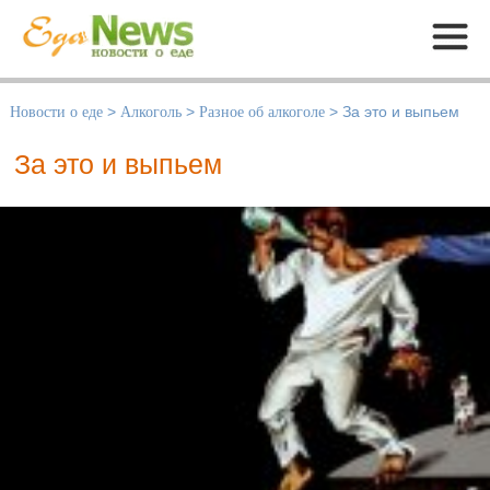
Меню
Новости о еде
>
Алкоголь
>
Разное об алкоголе
>
За это и выпьем
За это и выпьем