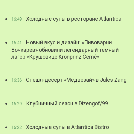
Холодные супы в ресторане Atlantica
16:49
Новый вкус и дизайн: «Пивоварни
16:41
Бочкарев» обновили легендарный темный
лагер «Крушовице Kronprinz Černé»
Спешл-десерт «Медвезай» в Jules Zang
16:36
Клубничный сезон в Dizengof/99
16:29
Холодные супы в Atlantica Bistro
16:22