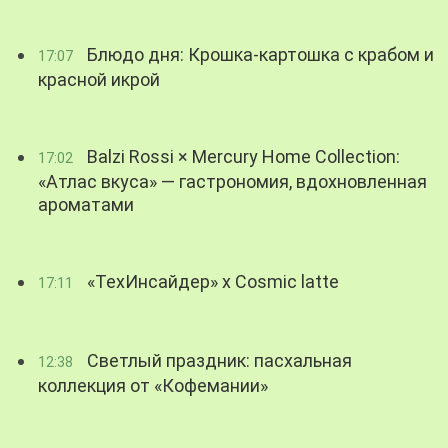
Блюдо дня: Крошка-картошка с крабом и
17:07
красной икрой
Balzi Rossi × Mercury Home Collection:
17:02
«Атлас вкуса» — гастрономия, вдохновленная
ароматами
«ТехИнсайдер» х Cosmic latte
17:11
Светлый праздник: пасхальная
12:38
коллекция от «Кофемании»