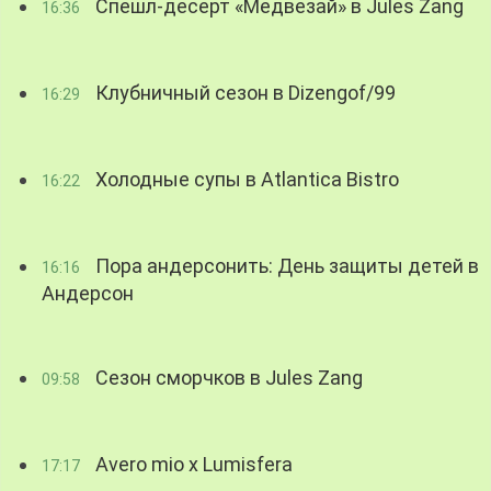
Спешл-десерт «Медвезай» в Jules Zang
16:36
Клубничный сезон в Dizengof/99
16:29
Холодные супы в Atlantica Bistro
16:22
Пора андерсонить: День защиты детей в
16:16
Андерсон
Сезон сморчков в Jules Zang
09:58
Avero mio x Lumisfera
17:17