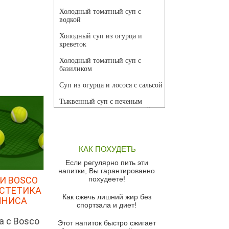
Холодный томатный суп с
водкой
Холодный суп из огурца и
креветок
Холодный томатный суп с
базиликом
Суп из огурца и лосося с сальсой
Тыквенный суп с печеным
чесноком и томатной сальсой
Грибной суп
Томатный суп с кремом из
КАК ПОХУДЕТЬ
красного перца
Если регулярно пить эти
Парижский луковый суп
напитки, Вы гарантированно
И BOSCO
похудеете!
Суп из спаржи и горошка с
ЭСТЕТИКА
сыром пармезан
Как сжечь лишний жир без
ННИСА
спортзала и диет!
Суп-крем из цветной капусты
а с Bosco
Этот напиток быстро сжигает
Французский луковый суп