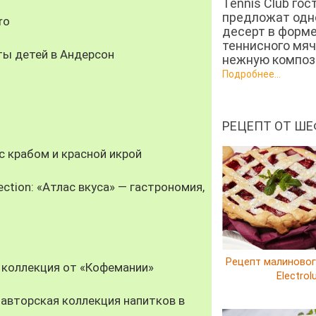
Tennis Club гос
предложат од
ro
десерт в форм
теннисного мяч
ты детей в Андерсон
нежную компози
Подробнее...
РЕЦЕПТ ОТ ШЕ
 крабом и красной икрой
ection: «Атлас вкуса» — гастрономия,
Рецепт малиновог
 коллекция от «Кофемании»
Electrol
авторская коллекция напитков в