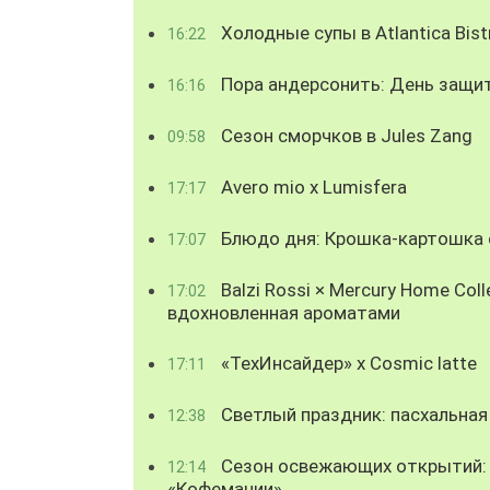
Холодные супы в Atlantica Bist
16:22
Пора андерсонить: День защи
16:16
Сезон сморчков в Jules Zang
09:58
Avero mio x Lumisfera
17:17
Блюдо дня: Крошка-картошка с
17:07
Balzi Rossi × Mercury Home Coll
17:02
вдохновленная ароматами
«ТехИнсайдер» х Cosmic latte
17:11
Светлый праздник: пасхальная
12:38
Сезон освежающих открытий: 
12:14
«Кофемании»