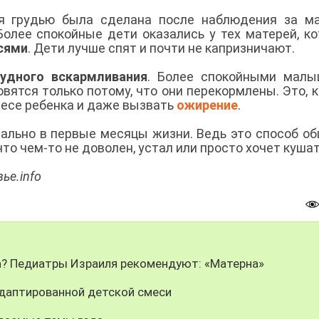
ия грудью была сделана после наблюдения за м
Более спокойные дети оказались у тех матерей, к
сями
. Дети лучше спят и почти не капризничают.
рудного вскармливания
. Более спокойными малы
вятся только потому, что они перекормлены. Это, к
весе ребенка и даже вызвать
ожирение
.
мально в первые месяцы жизни. Ведь это способ о
то чем-то не доволен, устал или просто хочет куша
ье.info
ка? Педиатры Израиля рекомендуют: «Матерна»
адаптированной детской смеси