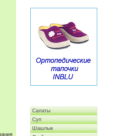
Салаты
Суп
Шашлык
вания