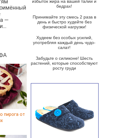
тям
избыток жира на вашей талии и
бедрах!
ноимённый
Суп из баклажанов с моцареллой
и гремолатой
е
Принимайте эту смесь 2 раза в
а —
Грибной крем-суп с кростини с
день и быстро худейте без
...
козьим сыром
физической нагрузки!
Суп мисо с зеленым луком и
Худеем без особых усилий,
тофу
употребляя каждый день чудо-
салат!
Суп из помидоров черри с песто
ФА
из рукколы
Забудьте о силиконе! Шесть
растений, которые способствуют
Португальский чесночный суп с
росту груди
яйцом
Авголемоно
Том ям с тофу
Ирландский картофельный суп
Суп из пастернака
о пирога от
ux
Пряный морковный суп во время
зимних холодов
Тосканский фасолевый суп