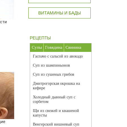
ВИТАМИНЫ И БАДЫ
сти
РЕЦЕПТЫ
Супы
Говядина
Свинина
Гаспачо с сальсой из авокадо
Суп из шампиньонов
Суп из сушеных грибов
Дмитрогорская окрошка на
кефире
Холодный дынный суп с
сорбетом
Щи из свежей и квашеной
капусты
щие
Венгерский вишневый суп