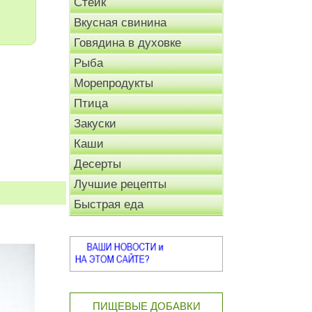
Стейк
Вкусная свинина
Говядина в духовке
Рыба
Морепродукты
Птица
Закуски
Каши
Десерты
Лучшие рецепты
Быстрая еда
ПИЩЕВЫЕ ДОБАВКИ