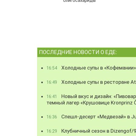
олигосахариды
ПОСЛЕДНИЕ НОВОСТИ О ЕДЕ:
Холодные супы в «Кофемании»
16:54
Холодные супы в ресторане Atl
16:49
Новый вкус и дизайн: «Пивова
16:41
темный лагер «Крушовице Kronprinz 
Спешл-десерт «Медвезай» в Ju
16:36
Клубничный сезон в Dizengof/
16:29