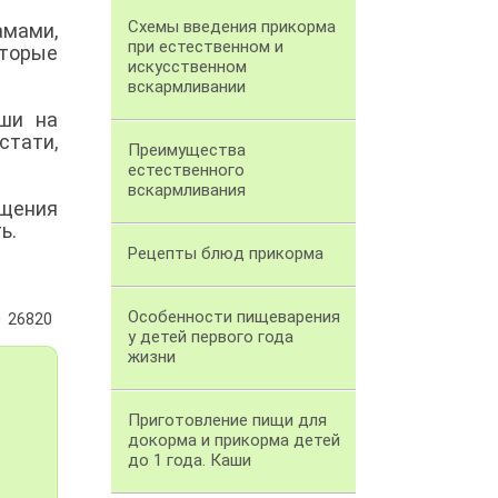
Схемы введения прикорма
амами,
при естественном и
оторые
искусственном
вскармливании
ши на
стати,
Преимущества
естественного
вскармливания
бщения
ть.
Рецепты блюд прикорма
Особенности пищеварения
26820
у детей первого года
жизни
Приготовление пищи для
докорма и прикорма детей
до 1 года. Каши