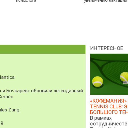
психолога
увеличению лактации
ИНТЕРЕСНОЕ
antica
рни Бочкарев» обновили легендарный
Černé»
«КОФЕМАНИЯ» 
TENNIS CLUB: 
les Zang
БОЛЬШОГО ТЕ
В рамках
99
сотрудничеств