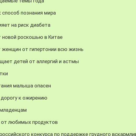
даемые темы года
 способ познания мира
ияет на риск диабета
т новой роскошью в Китае
т женщин от гипертонии всю жизнь
щает детей от аллергий и астмы
тки
итания малыша опасен
дорогу к ожирению
 младенцам
з от любимых продуктов
российского конкурса по поддержке грудного вскармли