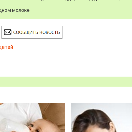
удном молоке
детей