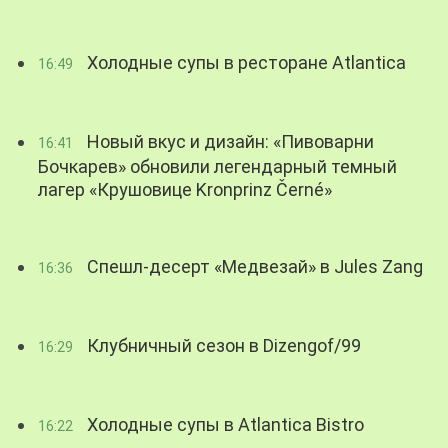
Холодные супы в ресторане Atlantica
16:49
Новый вкус и дизайн: «Пивоварни
16:41
Бочкарев» обновили легендарный темный
лагер «Крушовице Kronprinz Černé»
Спешл-десерт «Медвезай» в Jules Zang
16:36
Клубничный сезон в Dizengof/99
16:29
Холодные супы в Atlantica Bistro
16:22