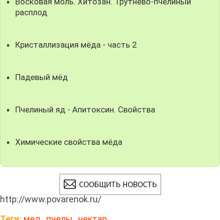
Восковая моль. Хитозан. Трутнево-пчелиный
расплод
Кристаллизация мёда - часть 2
Падевый мёд
Пчелиный яд - Апитоксин. Свойства
Химические свойства мёда
http://www.povarenok.ru/
Теги:
мед
,
пчелы
,
нектар