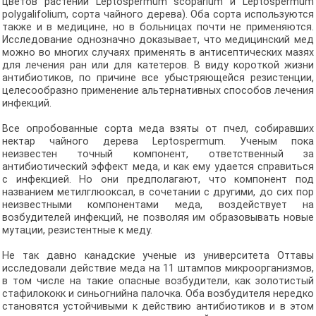
цветов растений Leptospermum scoparium и Leptospermum
polygalifolium, сорта чайного дерева). Оба сорта используются
также и в медицине, но в больницах почти не применяются.
Исследование однозначно доказывает, что медицинский мед
можно во многих случаях применять в антисептических мазях
для лечения ран или для катетеров. В виду короткой жизни
антибиотиков, по причине все убыстряющейся резистенции,
целесообразно применение альтернативных способов лечения
инфекций.
Все опробованные сорта меда взяты от пчел, собиравших
нектар чайного дерева Leptospermum. Ученым пока
неизвестен точный компонент, ответственный за
антибиотический эффект меда, и как ему удается справиться
с инфекцией. Но они предполагают, что компонент под
названием метилглюоксал, в сочетании с другими, до сих пор
неизвестными компонентами меда, воздействует на
возбудителей инфекций, не позволяя им образовывать новые
мутации, резистентные к меду.
Не так давно канадские ученые из университета Оттавы
исследовали действие меда на 11 штампов микроорганизмов,
в том числе на такие опасные возбудители, как золотистый
стафилококк и синьогнийна палочка. Оба возбудителя нередко
становятся устойчивыми к действию антибиотиков и в этом