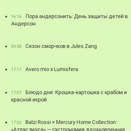
Пора андерсонить: День защиты детей в
16:16
Андерсон
Сезон сморчков в Jules Zang
09:58
Avero mio x Lumisfera
17:17
Блюдо дня: Крошка-картошка с крабом и
17:07
красной икрой
Balzi Rossi × Mercury Home Collection:
17:02
«Атлас вкуса» — гастрономия, вдохновленная