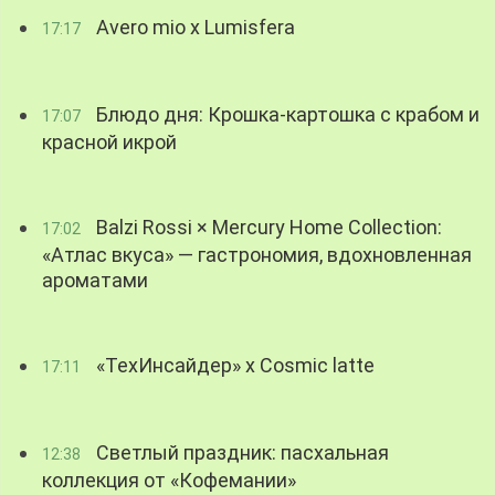
Avero mio x Lumisfera
17:17
Блюдо дня: Крошка-картошка с крабом и
17:07
красной икрой
Balzi Rossi × Mercury Home Collection:
17:02
«Атлас вкуса» — гастрономия, вдохновленная
ароматами
«ТехИнсайдер» х Cosmic latte
17:11
Светлый праздник: пасхальная
12:38
коллекция от «Кофемании»