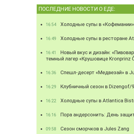
ПОСЛЕДНИЕ НОВОСТИ О ЕДЕ:
Холодные супы в «Кофемании»
16:54
Холодные супы в ресторане Atl
16:49
Новый вкус и дизайн: «Пивова
16:41
темный лагер «Крушовице Kronprinz 
Спешл-десерт «Медвезай» в Ju
16:36
Клубничный сезон в Dizengof/
16:29
Холодные супы в Atlantica Bist
16:22
Пора андерсонить: День защи
16:16
Сезон сморчков в Jules Zang
09:58