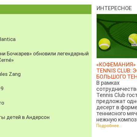
ИНТЕРЕСНОЕ
antica
рни Бочкарев» обновили легендарный
Černé»
«КОФЕМАНИЯ» 
TENNIS CLUB: 
les Zang
БОЛЬШОГО ТЕ
В рамках
99
сотрудничеств
Tennis Club гос
предложат од
ro
десерт в форм
теннисного мяч
ты детей в Андерсон
нежную компози
Подробнее...