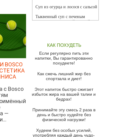
Суп из огурца и лосося с сальсой
Тыквенный суп с печеным
чесноком и томатной сальсой
Грибной суп
Томатный суп с кремом из
КАК ПОХУДЕТЬ
красного перца
Если регулярно пить эти
Парижский луковый суп
напитки, Вы гарантированно
похудеете!
И BOSCO
Суп из спаржи и горошка с
ЭСТЕТИКА
сыром пармезан
Как сжечь лишний жир без
ННИСА
спортзала и диет!
Суп-крем из цветной капусты
а с Bosco
Этот напиток быстро сжигает
Французский луковый суп
тям
избыток жира на вашей талии и
бедрах!
Суп из баклажанов с моцареллой
ноимённый
и гремолатой
е
Принимайте эту смесь 2 раза в
а —
Грибной крем-суп с кростини с
день и быстро худейте без
...
козьим сыром
физической нагрузки!
Суп мисо с зеленым луком и
Худеем без особых усилий,
тофу
употребляя каждый день чудо-