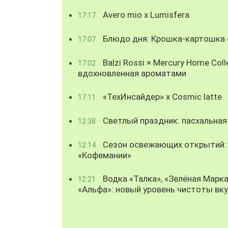
Avero mio x Lumisfera
17:17
Блюдо дня: Крошка-картошка с
17:07
Balzi Rossi × Mercury Home Coll
17:02
вдохновленная ароматами
«ТехИнсайдер» х Cosmic latte
17:11
Светлый праздник: пасхальная
12:38
Сезон освежающих открытий: 
12:14
«Кофемании»
Водка «Талка», «Зелёная Марка
12:21
«Альфа»: новый уровень чистоты вк