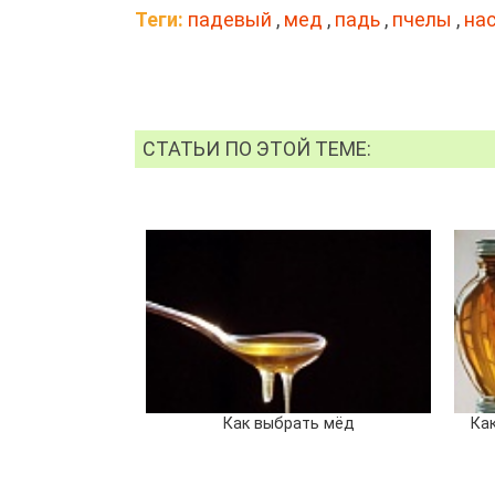
Теги:
падевый
,
мед
,
падь
,
пчелы
,
на
СТАТЬИ ПО ЭТОЙ ТЕМЕ:
Как выбрать мёд
Ка