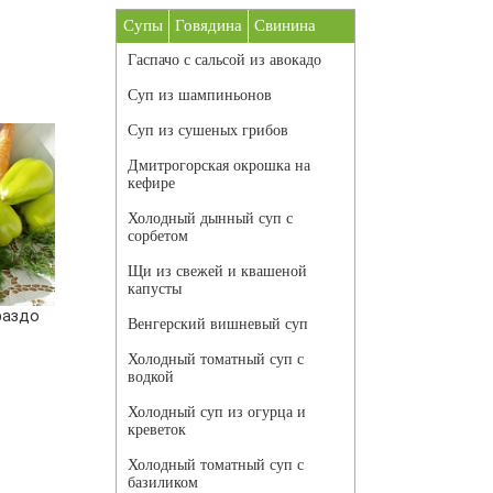
Супы
Говядина
Свинина
Гаспачо с сальсой из авокадо
Суп из шампиньонов
Суп из сушеных грибов
Дмитрогорская окрошка на
кефире
Холодный дынный суп с
сорбетом
Щи из свежей и квашеной
капусты
раздо
Венгерский вишневый суп
Холодный томатный суп с
водкой
Холодный суп из огурца и
креветок
Холодный томатный суп с
базиликом