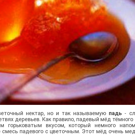
веточный нектар, но и так называемую
падь
- сл
твях деревьев. Как правило, падевый мёд тёмного 
ким горьковатым вкусом, который немного напо
е смесь падевого с цветочным. Этот мёд очень ме