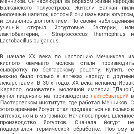
Мечников. Он наблюдал за образом жизни народов
Балканского полуострова. Жители Балкан пили
молочный напиток, который они называли югуртом,
и славились долголетием. По своим наблюдениям
ученый открыл йогуртовые бактерии, или
лактобактерии, - Streptococcus thermophilus и
Lactobacillus bulgaricus.
В начале XX века по настоянию Мечникова из
кислого овечьего молока стали производить
сыворотку по болгарскому рецепту. Купить её
можно было только в аптеках наряду с другими
лекарствами. В 30-х годах XX века испанец Исаак
Карассо, основатель молочной империи “Данон”,
купил лицензию на производство
лактобактерий
в
Пастеровском институте, где работал Мечников. С
этого времени йогурт стал продаваться не только в
аптеках, но и в магазинах. Началось промышленное
производство йогуртов. Сначала йогурт не
подвергался термической обработке. Поэтому в