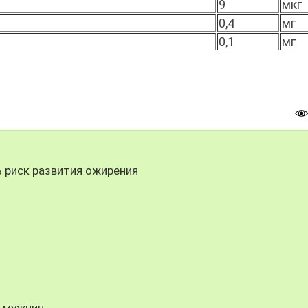
9
мкг
0,4
мг
0,1
мг
 риск развития ожирения
я мужчин