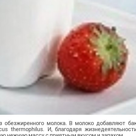
 из обезжиренного молока. В молоко добавляют ба
occus thermophilus. И, благодаря жизнедеятельност
кую нежную массу с приятным вкусом и запахом.