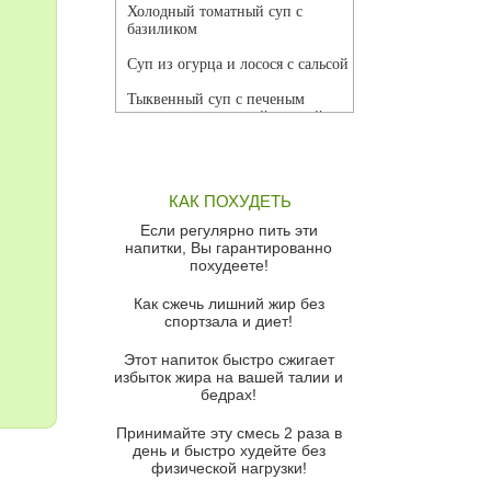
Холодный томатный суп с
базиликом
Суп из огурца и лосося с сальсой
Тыквенный суп с печеным
чесноком и томатной сальсой
Грибной суп
Томатный суп с кремом из
КАК ПОХУДЕТЬ
красного перца
Если регулярно пить эти
Парижский луковый суп
напитки, Вы гарантированно
похудеете!
Суп из спаржи и горошка с
сыром пармезан
Как сжечь лишний жир без
спортзала и диет!
Суп-крем из цветной капусты
Этот напиток быстро сжигает
Французский луковый суп
избыток жира на вашей талии и
бедрах!
Суп из баклажанов с моцареллой
и гремолатой
Принимайте эту смесь 2 раза в
Грибной крем-суп с кростини с
день и быстро худейте без
козьим сыром
физической нагрузки!