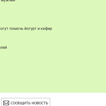
огут помочь йогурт и кефир
елей