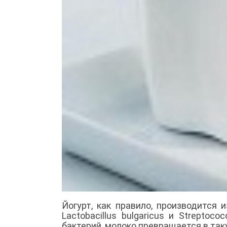
Йогурт, как правило, производится
Lactobacillus bulgaricus и Streptoc
бактерий, молоко превращается в та