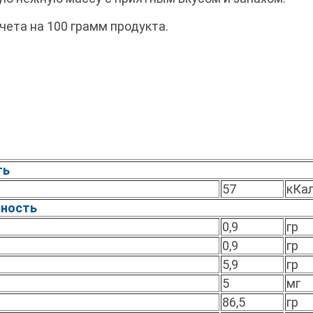
чета на 100 грамм продукта.
ть
57
кКа
нность
0,9
гр
0,9
гр
5,9
гр
5
мг
86,5
гр