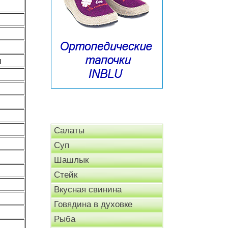
л
Салаты
Суп
Шашлык
Стейк
Вкусная свинина
Говядина в духовке
Рыба