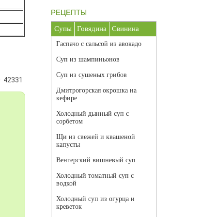
РЕЦЕПТЫ
Супы
Говядина
Свинина
Гаспачо с сальсой из авокадо
Суп из шампиньонов
Суп из сушеных грибов
42331
Дмитрогорская окрошка на
кефире
Холодный дынный суп с
сорбетом
Щи из свежей и квашеной
капусты
Венгерский вишневый суп
Холодный томатный суп с
водкой
Холодный суп из огурца и
креветок