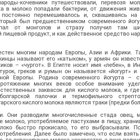
народы-кочевники путешествовали, перевозя мо
ха в молоко попадали бактерии, от движения жи
постоянно перемешивалось и, сквашиваясь на 
оторый был предшественником современного йогу
опал от монголов и стразу получил там ши
й пищевой продукт, и как действенное средство на
естен многим народам Европы, Азии и Африки. Т
ткинцы называют его «катыком», у армян он извест
жиков – «чургот». В Египте носит имя «лебен», в И
 турок, греков и румын он называется «йогурт» и
ной Европы. Родина современного йогурта – с
 протяжении многих веков особое внимание уде
стественных заквасок для кислого молока, и гд
олгарской палочки и термофильного стрепток
арского кислого молока являются траки (предки бол
и. Они разводили многочисленные стада овец, 
е молоко, употребляемое пастухами в пищу, храни
локо быстро прокисало, то его выбрасывали. П
потребления. Далее было замечено, что если взять
, то сквашивание молока ускоряется, а вкус получ