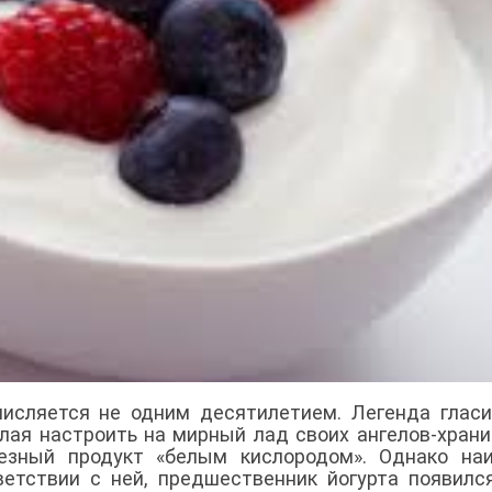
исляется не одним десятилетием. Легенда гласи
лая настроить на мирный лад своих ангелов-храни
езный продукт «белым кислородом». Однако наи
ветствии с ней, предшественник йогурта появилс