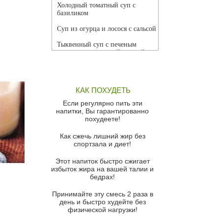
Холодный томатный суп с
базиликом
Суп из огурца и лосося с сальсой
Тыквенный суп с печеным
чесноком и томатной сальсой
Грибной суп
Томатный суп с кремом из
КАК ПОХУДЕТЬ
красного перца
Если регулярно пить эти
Парижский луковый суп
напитки, Вы гарантированно
похудеете!
Суп из спаржи и горошка с
сыром пармезан
Как сжечь лишний жир без
спортзала и диет!
Суп-крем из цветной капусты
Этот напиток быстро сжигает
Французский луковый суп
избыток жира на вашей талии и
бедрах!
Суп из баклажанов с моцареллой
и гремолатой
Принимайте эту смесь 2 раза в
Грибной крем-суп с кростини с
день и быстро худейте без
козьим сыром
физической нагрузки!