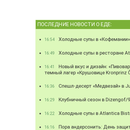
ПОСЛЕДНИЕ НОВОСТИ О ЕДЕ:
Холодные супы в «Кофемании»
16:54
Холодные супы в ресторане Atl
16:49
Новый вкус и дизайн: «Пивова
16:41
темный лагер «Крушовице Kronprinz 
Спешл-десерт «Медвезай» в Ju
16:36
Клубничный сезон в Dizengof/
16:29
Холодные супы в Atlantica Bist
16:22
Пора андерсонить: День защи
16:16