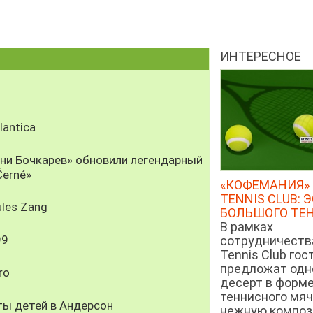
ИНТЕРЕСНОЕ
antica
рни Бочкарев» обновили легендарный
Černé»
«КОФЕМАНИЯ» 
TENNIS CLUB: 
les Zang
БОЛЬШОГО ТЕ
В рамках
99
сотрудничеств
Tennis Club гос
предложат од
ro
десерт в форм
теннисного мяч
ты детей в Андерсон
нежную компози