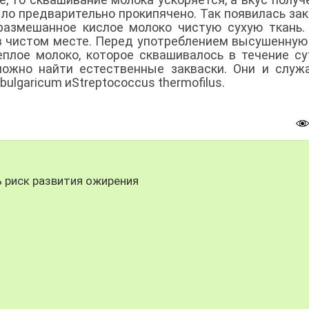
ло предварительно прокипячено. Так появилась зак
размешанное кислое молоко чистую сухую ткань.
 в чистом месте. Перед употреблением высушенную
еплое молоко, которое сквашивалось в течение су
можно найти естественные закваски. Они и служ
ulgaricum иStreptococcus thermofilus.
 риск развития ожирения