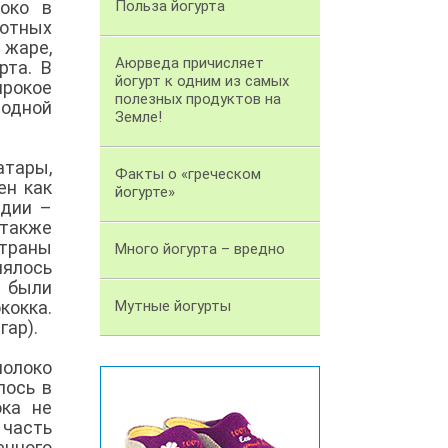
локо в
Польза йогурта
вотных
жаре,
Аюрведа причисляет
рта. В
йогурт к одним из самых
рокое
полезных продуктов на
родной
Земле!
атары,
Факты о «греческом
ен как
йогурте»
ндии –
 также
траны
Много йогурта – вредно
лялось
е были
окка.
Мутные йогурты
гар).
молоко
лось в
ока не
 часть
енного