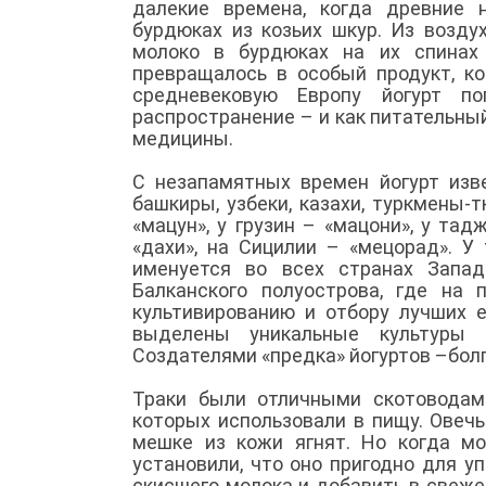
далекие времена, когда древние 
бурдюках из козьих шкур. Из возду
молоко в бурдюках на их спинах 
превращалось в особый продукт, к
средневековую Европу йогурт п
распространение – и как питательны
медицины.
С незапамятных времен йогурт изв
башкиры, узбеки, казахи, туркмены-
«мацун», у грузин – «мацони», у тад
«дахи», на Сицилии – «мецорад». У
именуется во всех странах Запад
Балканского полуострова, где на
культивированию и отбору лучших е
выделены уникальные культуры б
Создателями «предка» йогуртов –болг
Траки были отличными скотоводам
которых использовали в пищу. Овечь
мешке из кожи ягнят. Но когда мо
установили, что оно пригодно для у
скисшего молока и добавить в свежее