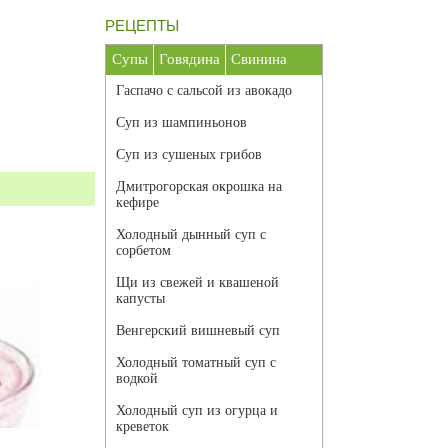
РЕЦЕПТЫ
Супы
Говядина
Свинина
Гаспачо с сальсой из авокадо
Суп из шампиньонов
Суп из сушеных грибов
Дмитрогорская окрошка на
кефире
Холодный дынный суп с
сорбетом
Щи из свежей и квашеной
капусты
Венгерский вишневый суп
Холодный томатный суп с
водкой
Холодный суп из огурца и
креветок