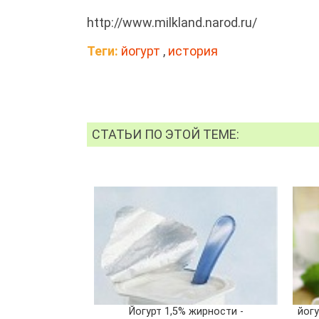
http://www.milkland.narod.ru/
Теги:
йогурт
,
история
СТАТЬИ ПО ЭТОЙ ТЕМЕ:
Йогурт 1,5% жирности -
йог