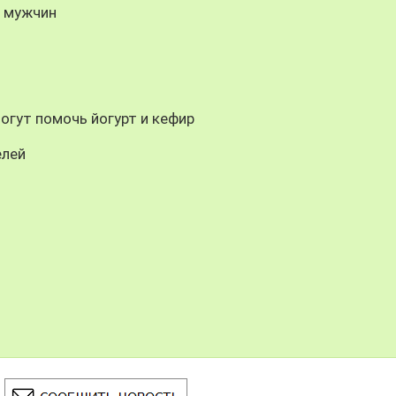
я мужчин
огут помочь йогурт и кефир
елей