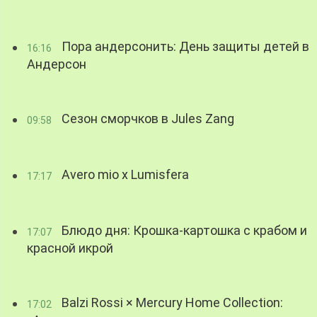
Пора андерсонить: День защиты детей в
16:16
Андерсон
Сезон сморчков в Jules Zang
09:58
Avero mio x Lumisfera
17:17
Блюдо дня: Крошка-картошка с крабом и
17:07
красной икрой
Balzi Rossi × Mercury Home Collection:
17:02