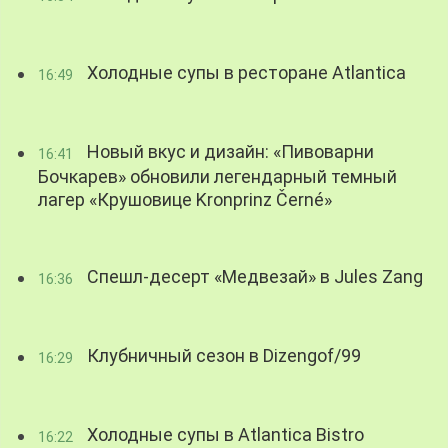
Холодные супы в ресторане Atlantica
16:49
Новый вкус и дизайн: «Пивоварни
16:41
Бочкарев» обновили легендарный темный
лагер «Крушовице Kronprinz Černé»
Спешл-десерт «Медвезай» в Jules Zang
16:36
Клубничный сезон в Dizengof/99
16:29
Холодные супы в Atlantica Bistro
16:22