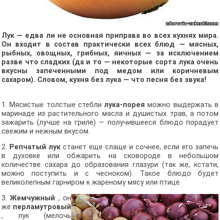
Лук — едва ли не основная приправа во всех кухнях мира.
Он входит в состав практически всех блюд — мясных,
рыбных, овощных, грибных, яичных — за исключением
разве что сладких (да и то — некоторые сорта лука очень
вкусны запеченными под медом или коричневым
сахаром). Словом, кухня без лука — что песня без звука!
1. Мясистые толстые стебли
лука-порея
можно выдержать в
маринаде из растительного масла и душистых трав, а потом
зажарить (лучше на гриле) — получившееся блюдо порадует
свежим и нежным вкусом.
2.
Репчатый лук
станет еще слаще и сочнее, если его запечь
в духовке или обжарить на сковороде в небольшом
количестве сахара до образования глазури (так же, кстати,
можно поступить и с чесноком). Такое блюдо будет
великолепным гарниром к жареному мясу или птице.
3.
Жемчужный
, он
же
перламутровый
, лук (мелочь