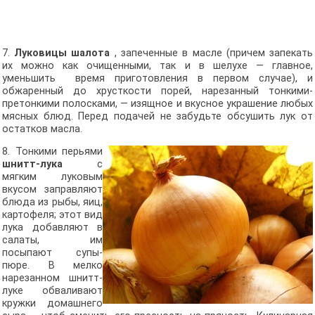
7.
Луковицы шалота
, запеченные в масле (причем запекать
их можно как очищенными, так и в шелухе — главное,
уменьшить время приготовления в первом случае), и
обжаренный до хрусткости порей, нарезанный тонкими-
претонкими полосками, — изящное и вкусное украшение любых
мясных блюд. Перед подачей не забудьте обсушить лук от
остатков масла.
8. Тонкими перьями
шнитт-лука
с
мягким луковым
вкусом заправляют
блюда из рыбы, яиц,
картофеля; этот вид
лука добавляют в
салаты, им
посыпают супы-
пюре. В мелко
нарезанном шнитт-
луке обваливают
кружки домашнего