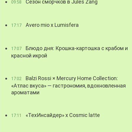
Сезон сморчков в Jules Zang
09:58
Avero mio x Lumisfera
17:17
Блюдо дня: Крошка-картошка с крабом и
17:07
красной икрой
Balzi Rossi × Mercury Home Collection:
17:02
«Атлас вкуса» — гастрономия, вдохновленная
ароматами
«ТехИнсайдер» х Cosmic latte
17:11