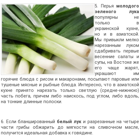
5. Перья
молодого
зеленого лука
популярны не
только в
украинской кухне,
но и в азиатской.
Мы привыкли мелко
нарезанным луком
сдабривать первые
весенние салаты и
супы, на Востоке же
его чаще жарят,
украшают им
горячие блюда с рисом и макаронами, посыпают паровые или
тушеные мясные и рыбные блюда. Интересно, что в азиатской
кухне принято нарезать только светлую (средне-нижнюю)
часть побега, причем либо наискось, под углом, либо вдоль,
на тонкие длинные полоски.
6. Если бланшированный
белый лук
и разрезанные на четыре
части грибы обжарить до мягкости на сливочном масле,
получится идеальная добавка к говядине.