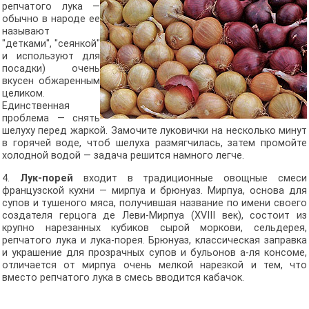
репчатого лука —
обычно в народе ее
называют
"детками", "сеянкой"
и используют для
посадки) очень
вкусен обжаренным
целиком.
Единственная
проблема — снять
шелуху перед жаркой. Замочите луковички на несколько минут
в горячей воде, чтоб шелуха размягчилась, затем промойте
холодной водой — задача решится намного легче.
4.
Лук-порей
входит в традиционные овощные смеси
французской кухни — мирпуа и брюнуаз. Мирпуа, основа для
супов и тушеного мяса, получившая название по имени своего
создателя герцога де Леви-Мирпуа (XVIII век), состоит из
крупно нарезанных кубиков сырой моркови, сельдерея,
репчатого лука и лука-порея. Брюнуаз, классическая заправка
и украшение для прозрачных супов и бульонов а-ля консоме,
отличается от мирпуа очень мелкой нарезкой и тем, что
вместо репчатого лука в смесь вводится кабачок.