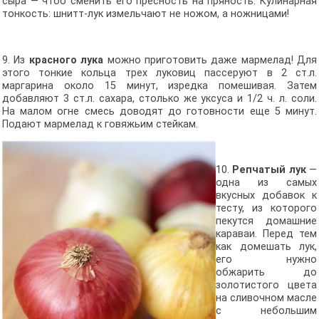
сыра — чтоб сменить его пресность на пряность. Кулинарная
тонкость: шнитт-лук измельчают не ножом, а ножницами!
9. Из
красного лука
можно приготовить даже мармелад! Для
этого тонкие кольца трех луковиц пассеруют в 2 ст.л.
маргарина около 15 минут, изредка помешивая. Затем
добавляют 3 ст.л. сахара, столько же уксуса и 1/2 ч. л. соли.
На малом огне смесь доводят до готовности еще 5 минут.
Подают мармелад к говяжьим стейкам.
10.
Репчатый лук
—
одна из самых
вкусных добавок к
тесту, из которого
пекутся домашние
караваи. Перед тем
как домешать лук,
его нужно
обжарить до
золотистого цвета
на сливочном масле
с небольшим