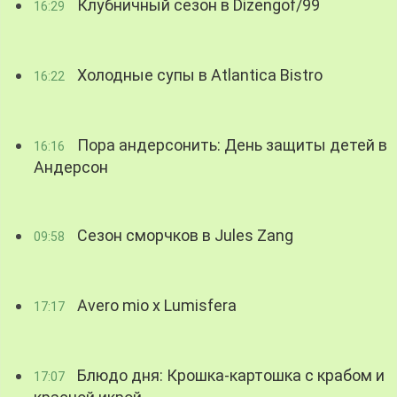
Клубничный сезон в Dizengof/99
16:29
Холодные супы в Atlantica Bistro
16:22
Пора андерсонить: День защиты детей в
16:16
Андерсон
Сезон сморчков в Jules Zang
09:58
Avero mio x Lumisfera
17:17
Блюдо дня: Крошка-картошка с крабом и
17:07