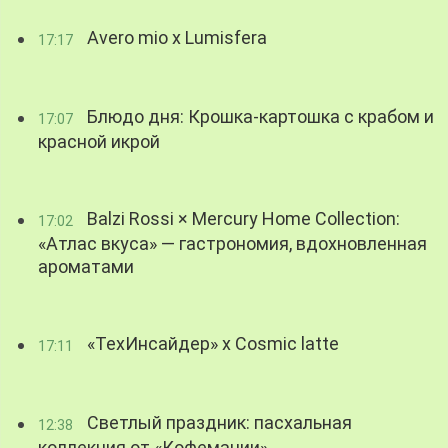
Avero mio x Lumisfera
17:17
Блюдо дня: Крошка-картошка с крабом и
17:07
красной икрой
Balzi Rossi × Mercury Home Collection:
17:02
«Атлас вкуса» — гастрономия, вдохновленная
ароматами
«ТехИнсайдер» х Cosmic latte
17:11
Светлый праздник: пасхальная
12:38