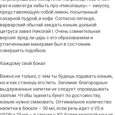
раз и навсегда забыть про «Николашку» – закуску,
представляющую собой лимон, посыпанный
сахарной пудрой, и кофе. Согласно легенде,
варварский обычай заедать коньяк долькой
цитруса завел Николай I. Очень сомнительная
версия: вряд ли царь с его образованием и
утонченными манерами был в состоянии
совершить подобное.
Каждому свой бокал
Важно не только, с чем ты будешь подавать коньяк,
но и как станешь его пить. Запомни: благородные
выдержанные напитки не следует опрокидывать
залпом. Чтобы оценить букет по достоинству,
коньяк нужно смаковать. Оптимальное количество
напитка в бокале – 50 мл, если речь идет о VS и
VSOP, и 25 мл – в случае с XO. Более молодой коньяк