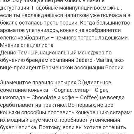
Поэтому никогда не грей коньяк в начале
дегустации. Подобные манипуляции возможны,
если ты наслаждаешься напитком уже полчаса и в
бокале осталась треть порции. Когда большинство
ароматов улетучилось, коньяк не возбраняется
слегка «взбодрить» – немного погреть ладошками.
Мнение специалиста
Денис Темный, национальный менеджер по
обучению брендам компании Bacardi-Martini, экс-
вице-президент Барменской ассоциации России
Знаменитое правило четырех С (идеальное
сочетание коньяка – Сognac, сигар – Сigar,
шоколада – Сhocolate и кофе – Сoffee) не всегда
срабатывает на практике. Во-первых, не все
коньяки способны составить конкуренцию сигарам:
их мощный вкус часто перебивает утонченный
букет напитка. Поэтому, если вы хотите оттенить