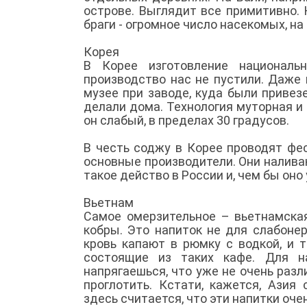
острове. Выглядит все примитивно. 
браги - огромное число насекомых, н
Корея
В Корее изготовление националь
производство нас не пустили. Даже
музее при заводе, куда были привез
делали дома. Технология муторная и 
он слабый, в пределах 30 градусов.
В честь соджу в Корее проводят фе
основные производители. Они налива
такое действо в России и, чем бы оно
Вьетнам
Самое омерзительное – вьетнамская
кобры. Это напиток не для слабонер
кровь капают в рюмку с водкой, и 
состоящие из таких кафе. Для на
напрягаешься, что уже не очень разл
проглотить. Кстати, кажется, Азия
здесь считается, что эти напитки оч