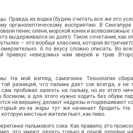
ы. Правда, их водка (будем считать все же это ус
му органолептическому восприятию. В Сингапуре
вовали пенис оленя, морской конек и всевозможные 
что выдерживался он долго. Такое сочетание, как л
 бутылке – это вообще классика, которая встречает
омерзительно. А по вкусу сложно описать. Во все
кий привкус неведомых нам зверей и трав. Втор
ы. На мой взгляд, самогонка. Технология сбор
 той разницей, что пальма дает сок всегда, а не 
сам пробовал залезть на пальму, но из этого нич
 босиком, а для этого нужно ходить без обуви пар
ются на вершину, делают надрезы и подвешивают с
который из-за жары тут же начинает бродить. На 
, которую местные жители пьют, как пиво.
ерегонке пальмового сока. Как правило, это происх
имер, это умеют делать только в одной деревне н