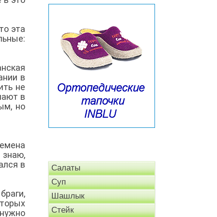
то эта
льные:
анская
ании в
ить не
лают в
ым, но
ремена
 знаю,
ался в
Салаты
Суп
браги,
Шашлык
оторых
Стейк
нужно