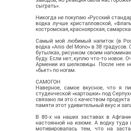
сыграть».
Никогда не покупаю «Русский стандарт
водка лучше кристалловской, «Флаг
костромская, красноярская, самарска
Самый мой любимый напиток (в Рос
водка «Anis del Mono» в 38 градусов.
бутылках, рисунком своим напоминающ
буду. Если нет, куплю что-то новое. 
Армении из шелковицы. После нее н
«бьет» по ногам.
САМОГОН
Наверное, самое вкусное, что я 
студенческой «картошки» под Серпухо
связано ли это с качеством продукта
памяти этот удивительный вкус и зап
В 80-х на наших заставах в Афгани
настоянной на изюме. А водку туда
мотивировалась тем, что на заст