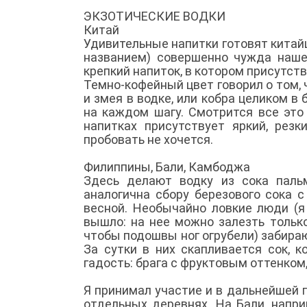
ЭКЗОТИЧЕСКИЕ ВОДКИ
Китай
Удивительные напитки готовят китайц
названием) совершенно чужда наше
крепкий напиток, в котором присутст
Темно-кофейный цвет говорил о том, 
и змея в водке, или кобра целиком в
на каждом шагу. Смотрится все это 
напитках присутствует яркий, рез
пробовать не хочется.
Филиппины, Бали, Камбоджа
Здесь делают водку из сока пальм
аналогична сбору березового сока с
весной. Необычайно ловкие люди (я 
вышло: на нее можно залезть только
чтобы подошвы ног огрубели) забира
За сутки в них скапливается сок, 
гадость: брага с фруктовым оттенком
Я принимал участие и в дальнейшей п
отдельных деревнях. На Бали, напр