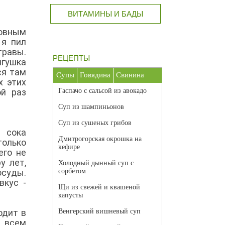
ВИТАМИНЫ И БАДЫ
ловным
 я пил
травы.
РЕЦЕПТЫ
ягушка
ся там
Супы
Говядина
Свинина
х этих
ой раз
Гаспачо с сальсой из авокадо
Суп из шампиньонов
Суп из сушеных грибов
а сока
Дмитрогорская окрошка на
только
кефире
его не
у лет,
Холодный дынный суп с
осуды.
сорбетом
вкус -
Щи из свежей и квашеной
капусты
одит в
Венгерский вишневый суп
а всем