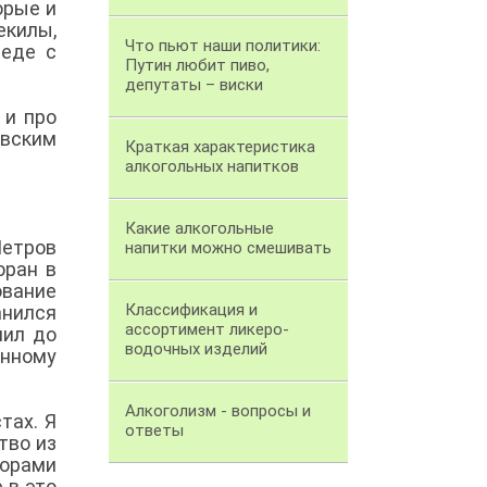
орые и
екилы,
Что пьют наши политики:
седе с
Путин любит пиво,
депутаты – виски
 и про
вским
Краткая характеристика
алкогольных напитков
Какие алкогольные
Петров
напитки можно смешивать
оран в
ование
Классификация и
анился
ассортимент ликеро-
чил до
водочных изделий
анному
Алкоголизм - вопросы и
тах. Я
ответы
тво из
торами
 в это