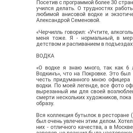
Посетив с программой более 30 стран
учился делать. О трудностях работ
любимой анисовой водке и экзотиче
Александрой Семеновой.
«Черчилль говорил: «Учтите, алкогол
меня тоже. Я - нормальный, в ме
детством и распиванием в подъездах 
ВОДКА
«О водке я знаю много, так как 6
Водкинъ», что на Покровке. Это был
честь придуманного мною офицера 
водки. По моей легенде, все фото оф
вырезанный им для своей возлюблен
смерти нескольких художников, пок
образу.
Вся коллекция бутылок в ресторане (
был очень увлечен этим делом. Хотел
них - отличного качества, а в Моск
заводов, но реакция была настороженн