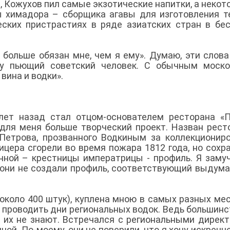
, Кожухов пил самые экзотические напитки, а некот
ы химадора – сборщика агавы для изготовления т
ских пристрастиях в ряде азиатских стран в бе
ь больше обязан мне, чем я ему». Думаю, эти слова
ру пьющий советский человек. С обычным моско
вина и водки».
 лет назад стал отцом-основателем ресторана «
 для меня больше творческий проект. Назван рест
Петрова, прозванного Водкиным за коллекционир
ицера сгорели во время пожара 1812 года, но сохр
ной – крестницы императрицы - профиль. Я заму
а они не создали профиль, соответствующий выдум
около 400 штук), куплена мною в самых разных мес
 проводить дни региональных водок. Ведь большинс
ве их не знают. Встречался с региональными дирек
ой. По-моему, они не поверили, что я хочу искренне