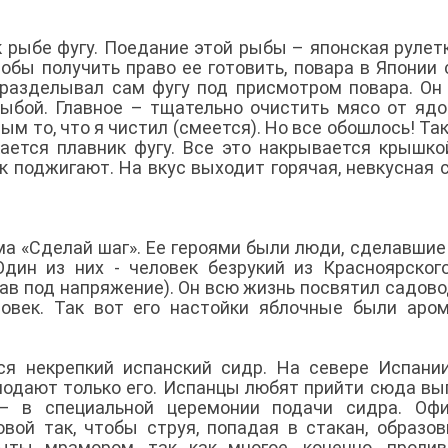
 рыбе фугу. Поедание этой рыбы – японская рулетк
тобы получить право ее готовить, повара в Японии
 разделывал сам фугу под присмотром повара. Он
ыбой. Главное – тщательно очистить мясо от яд
м то, что я чистил (смеется). Но все обошлось! Так 
кается плавник фугу. Все это накрывается крышко
к поджигают. На вкус выходит горячая, невкусная 
ма «Сделай шаг». Ее героями были люди, сделавшие
дин из них - человек безрукий из Красноярског
ав под напряжение). Он всю жизнь посвятил садово
ловек. Так вот его настойки яблочные были аро
ся некрепкий испанский сидр. На севере Испани
подают только его. Испанцы любят прийти сюда вы
– в специальной церемонии подачи сидра. Офи
вой так, чтобы струя, попадая в стакан, образо
ты мрамором, так как многое, конечно, пролив