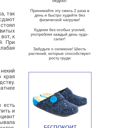
бедрах!
Суп из баклажанов с моцареллой
и гремолатой
Принимайте эту смесь 2 раза в
а, так
Грибной крем-суп с кростини с
день и быстро худейте без
 сдают
козьим сыром
физической нагрузки!
 стоял
Суп мисо с зеленым луком и
Худеем без особых усилий,
овитых
тофу
употребляя каждый день чудо-
вот, к
салат!
й. При
Суп из помидоров черри с песто
слабая
из рукколы
Забудьте о силиконе! Шесть
растений, которые способствуют
Португальский чесночный суп с
росту груди
яйцом
 некий
Авголемоно
о края
Том ям с тофу
дству.
матнее
Ирландский картофельный суп
Суп из пастернака
и есть
Пряный морковный суп во время
пить и
зимних холодов
циант
Тосканский фасолевый суп
вывала
ается.