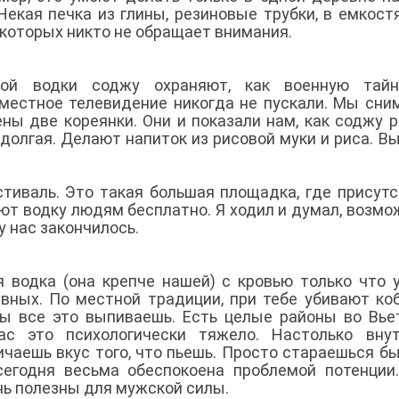
Некая печка из глины, резиновые трубки, в емкост
а которых никто не обращает внимания.
ной водки соджу охраняют, как военную тайн
 местное телевидение никогда не пускали. Мы сни
ены две кореянки. Они и показали нам, как соджу 
долгая. Делают напиток из рисовой муки и риса. В
стиваль. Это такая большая площадка, где присут
ют водку людям бесплатно. Я ходил и думал, возмо
 у нас закончилось.
 водка (она крепче нашей) с кровью только что 
вных. По местной традиции, при тебе убивают коб
ты все это выпиваешь. Есть целые районы во Вье
с это психологически тяжело. Настолько внут
ичаешь вкус того, что пьешь. Просто стараешься б
 сегодня весьма обеспокоена проблемой потенции
ень полезны для мужской силы.