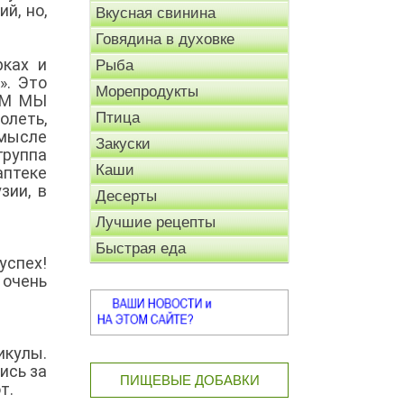
й, но,
Вкусная свинина
Говядина в духовке
рках и
Рыба
». Это
Морепродукты
АМ МЫ
олеть,
Птица
смысле
Закуски
группа
Каши
аптеке
зии, в
Десерты
Лучшие рецепты
Быстрая еда
успех!
 очень
икулы.
ись за
ПИЩЕВЫЕ ДОБАВКИ
т.