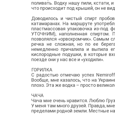
поливать. Водку нашу пили, кстати, 
что происходит под крышей, он не вид
Доводилось и чистый спирт пробов
катамаранах. На маршруте употребл
пластмассовая упаковочка из-под
УТОЧНИМ), наполненная спиртом. П
позволялся «орвохромчик». Самым с
речка не сложная, но по ее берег
немедленно причалила и выпила е
кислородные подушки, в которые вхо
поезде они у нас все и «уходили».
ГОРИЛКА
С радостью отмечаю успех Nemiroff
Вообще, мне казалось, что на Украин
плохо. Эта же водка – просто великол
ЧАЧА
Чача мне очень нравится. Люблю Груз
У меня там много друзей. Правда, мне
пределами родной земли. Местные нап