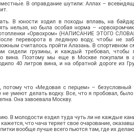
и местные. В оправдание шутили: Аллах – всевидящи
ит.
ать. В юности ходил в походы вплавь, на байда
ять нельзя, но была особая норма – «орвохромчик
 фотопленки «Орвохром» (НАПИСАНИЕ ЭТОГО СЛОВ
осле переворота в ледяную воду, чтобы не заб
ложным считалось пройти Алазань. В спортивном 
ам сидели грузины, и каждый требовал, чтобы 
го вина. Поэтому мы еще в Москве покупали в 
дило 40 литров вина, и на обратной дороге из Гру
, потому что «Медовая с перцем» – безусловный 
е не умеют делать водку. Все, что я пробовал, было
епна. Она завоевала Москву.
ию. В молодости ездил туда чуть ли не каждые кан
 кажется, что чача теряет свое очарование, оказавш
итки вообще лучше всего пьются там, где их делаю