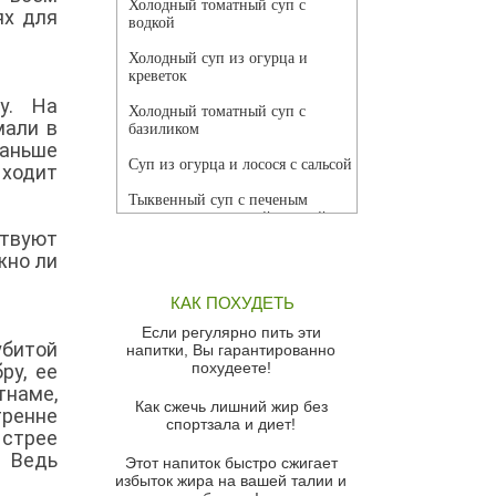
Холодный томатный суп с
ях для
водкой
Холодный суп из огурца и
креветок
у. На
Холодный томатный суп с
мали в
базиликом
раньше
Суп из огурца и лосося с сальсой
ыходит
Тыквенный суп с печеным
чесноком и томатной сальсой
ствуют
Грибной суп
жно ли
Томатный суп с кремом из
КАК ПОХУДЕТЬ
красного перца
Если регулярно пить эти
Парижский луковый суп
убитой
напитки, Вы гарантированно
похудеете!
ру, ее
Суп из спаржи и горошка с
тнаме,
сыром пармезан
Как сжечь лишний жир без
ренне
спортзала и диет!
Суп-крем из цветной капусты
ыстрее
. Ведь
Этот напиток быстро сжигает
Французский луковый суп
избыток жира на вашей талии и