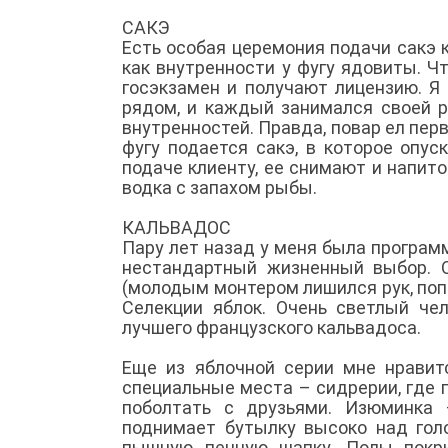
САКЭ
Есть особая церемония подачи сакэ к
как внутренности у фугу ядовиты. Ч
госэкзамен и получают лицензию. Я
рядом, и каждый занимался своей р
внутренностей. Правда, повар ел первы
фугу подается сакэ, в которое опус
подаче клиенту, ее снимают и напито
водка с запахом рыбы.
КАЛЬВАДОС
Пару лет назад у меня была програм
нестандартный жизненный выбор. О
(молодым монтером лишился рук, поп
Селекции яблок. Очень светлый че
лучшего французского кальвадоса.
Еще из яблочной серии мне нравит
специальные места – сидрерии, где 
поболтать с друзьями. Изюминка 
поднимает бутылку высоко над голо
пышную пенную шапку. Полы покры