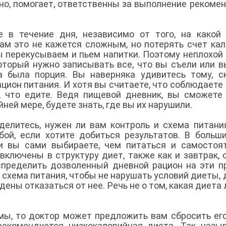
но, помогает, ответственны за выполнение рекоме
 в течение дня, независимо от того, на какой
вам это не кажется сложным, но потерять счет ка
мы перекусываем и пьем напитки. Поэтому неплохой
оторый нужно записывать все, что вы съели или в
а была порция. Вы наверняка удивитесь тому, с
цион питания. И хотя вы считаете, что соблюдаете 
, что едите. Ведя пищевой дневник, вы сможете
ней мере, будете знать, где вы их нарушили.
еделитесь, нужен ли вам контроль и схема питани
ой, если хотите добиться результатов. В больш
 и вы сами выбираете, чем питаться и самостоя
включены в структуру диет, также как и завтрак, 
спределить дозволенный дневной рацион на эти 
схема питания, чтобы не нарушать условий диеты, 
ены отказаться от нее. Речь не о том, какая диета 
мы, то доктор может предложить вам сбросить ег
рекомендуется низкокалорийная диета. Так назы