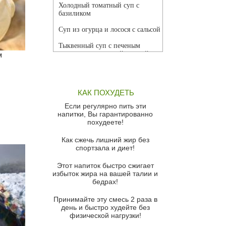
Холодный томатный суп с
базиликом
Суп из огурца и лосося с сальсой
Тыквенный суп с печеным
чесноком и томатной сальсой
м
Грибной суп
Томатный суп с кремом из
КАК ПОХУДЕТЬ
красного перца
Если регулярно пить эти
Парижский луковый суп
напитки, Вы гарантированно
похудеете!
Суп из спаржи и горошка с
сыром пармезан
Как сжечь лишний жир без
спортзала и диет!
Суп-крем из цветной капусты
Этот напиток быстро сжигает
Французский луковый суп
избыток жира на вашей талии и
бедрах!
Суп из баклажанов с моцареллой
и гремолатой
Принимайте эту смесь 2 раза в
Грибной крем-суп с кростини с
день и быстро худейте без
козьим сыром
физической нагрузки!