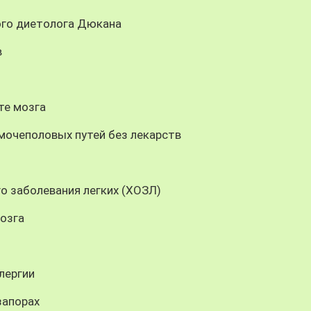
ого диетолога Дюкана
в
те мозга
мочеполовых путей без лекарств
о заболевания легких (ХОЗЛ)
озга
лергии
запорах