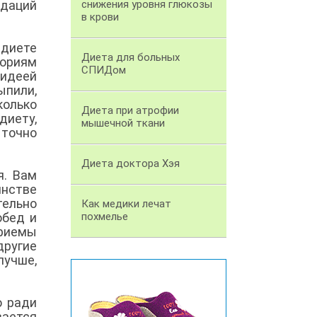
ндаций
снижения уровня глюкозы
в крови
 диете
Диета для больных
лориям
СПИДом
 идеей
ыпили,
колько
Диета при атрофии
диету,
мышечной ткани
 точно
Диета доктора Хэя
я. Вам
инстве
тельно
Как медики лечат
обед и
похмелье
приемы
другие
лучше,
о ради
вается