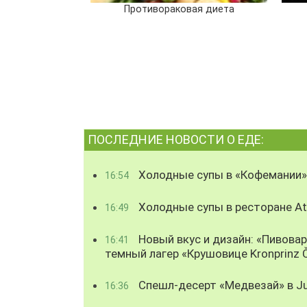
Противораковая диета
ПОСЛЕДНИЕ НОВОСТИ О ЕДЕ:
Холодные супы в «Кофемании»
16:54
Холодные супы в ресторане Atl
16:49
Новый вкус и дизайн: «Пивова
16:41
темный лагер «Крушовице Kronprinz 
Спешл-десерт «Медвезай» в Ju
16:36