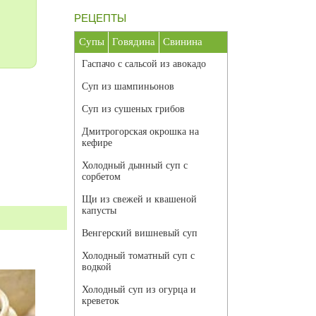
РЕЦЕПТЫ
Супы
Говядина
Свинина
Гаспачо с сальсой из авокадо
Суп из шампиньонов
Суп из сушеных грибов
Дмитрогорская окрошка на
кефире
Холодный дынный суп с
сорбетом
Щи из свежей и квашеной
капусты
Венгерский вишневый суп
Холодный томатный суп с
водкой
Холодный суп из огурца и
креветок