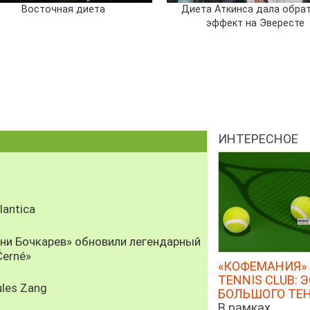
Восточная диета
Диета Аткинса дала обра
эффект на Эвересте
ИНТЕРЕСНОЕ
antica
рни Бочкарев» обновили легендарный
Černé»
«КОФЕМАНИЯ» 
TENNIS CLUB: 
les Zang
БОЛЬШОГО ТЕ
В рамках