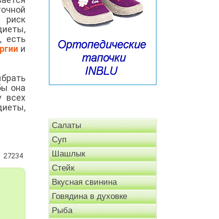
очной
 риск
иеты,
, есть
ргии
и
брать
бы она
у всех
диеты,
Салаты
Суп
Шашлык
27234
Стейк
Вкусная свинина
Говядина в духовке
Рыба