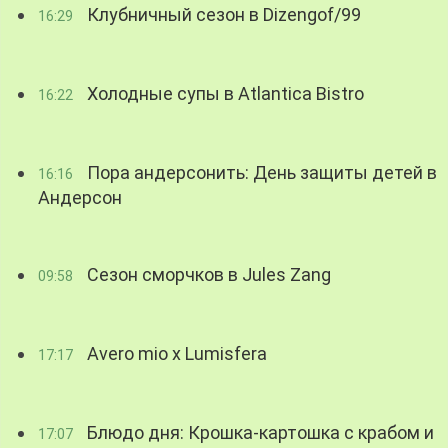
Клубничный сезон в Dizengof/99
16:29
Холодные супы в Atlantica Bistro
16:22
Пора андерсонить: День защиты детей в
16:16
Андерсон
Сезон сморчков в Jules Zang
09:58
Avero mio x Lumisfera
17:17
Блюдо дня: Крошка-картошка с крабом и
17:07