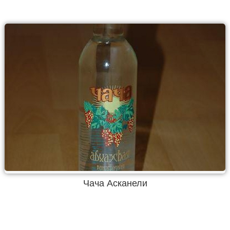
Чача Асканели