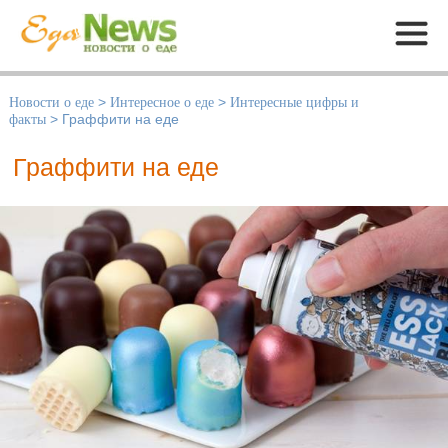
Меню
Новости о еде
>
Интересное о еде
>
Интересные цифры и
факты
>
Граффити на еде
Граффити на еде