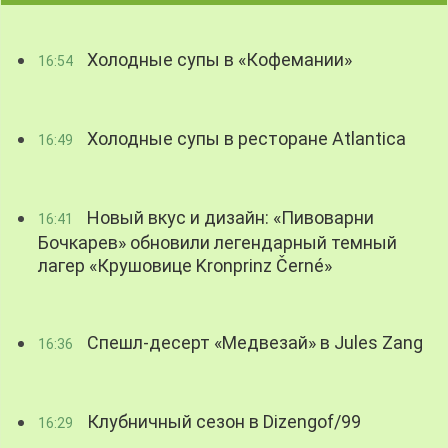
Холодные супы в «Кофемании»
16:54
Холодные супы в ресторане Atlantica
16:49
Новый вкус и дизайн: «Пивоварни
16:41
Бочкарев» обновили легендарный темный
лагер «Крушовице Kronprinz Černé»
Спешл-десерт «Медвезай» в Jules Zang
16:36
Клубничный сезон в Dizengof/99
16:29