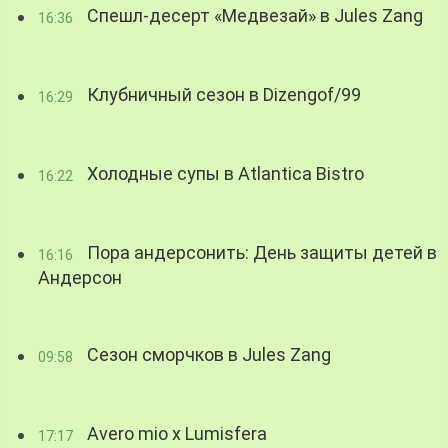
Спешл-десерт «Медвезай» в Jules Zang
16:36
Клубничный сезон в Dizengof/99
16:29
Холодные супы в Atlantica Bistro
16:22
Пора андерсонить: День защиты детей в
16:16
Андерсон
Сезон сморчков в Jules Zang
09:58
Avero mio x Lumisfera
17:17