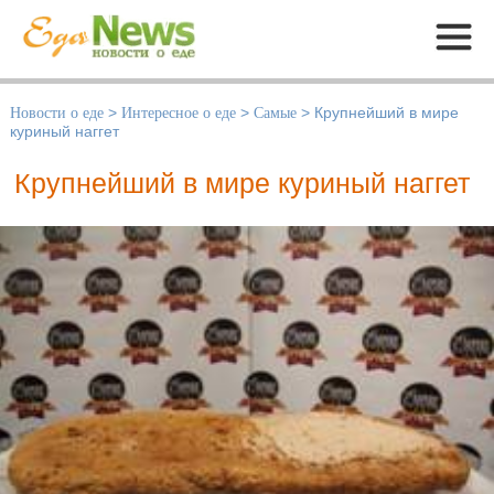
Меню
Новости о еде
>
Интересное о еде
>
Самые
>
Крупнейший в мире
куриный наггет
Крупнейший в мире куриный наггет