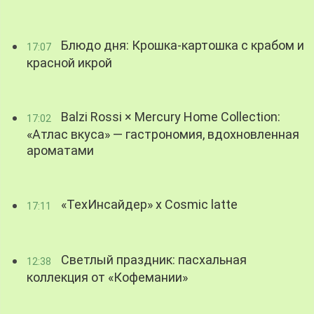
Блюдо дня: Крошка-картошка с крабом и
17:07
красной икрой
Balzi Rossi × Mercury Home Collection:
17:02
«Атлас вкуса» — гастрономия, вдохновленная
ароматами
«ТехИнсайдер» х Cosmic latte
17:11
Светлый праздник: пасхальная
12:38
коллекция от «Кофемании»