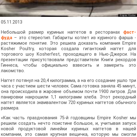
05.11.2013
Небольшой размер куриных наггетов в ресторанах
фаст-
фуда
– это стереотип. Габариты котлет из куриного фарша -
растяжимое понятие. Это решила доказать компания Empire
Kosher Poultry, которая создала гигантский наггет для
торгового шоу Kosherfest, проходящего в Нью-Джерси. На
презентации присутствовали представители Книги рекордов
Гиннеса, чтобы официально взвесить и замерить это
лакомство.
Наггет потянул на 20,4 килограмма, а на его создание ушло три
часа с участием шести человек. Сама готовка заняла 45 минут,
она происходила в жаровне объемом почти 1900 литров. Для
панировки накрошили 1,1 килограмм хлеба. Этот рекордный
наггет является эквивалентом 720 куриных наггетов обычного
размера.
«Как часть празднования 75-й годовщины Empire Kosher мы
решили создать нечто поистине большое, и, учитывая запуск
новой продуктовой линейки куриных наггетов в нашей
компании, это самая крупная вещичка, которую мы смогли