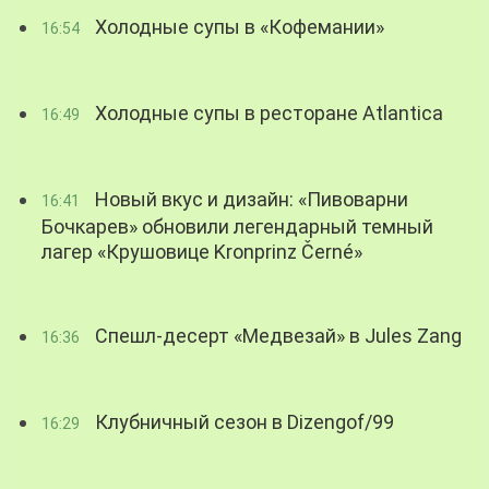
Холодные супы в «Кофемании»
16:54
Холодные супы в ресторане Atlantica
16:49
Новый вкус и дизайн: «Пивоварни
16:41
Бочкарев» обновили легендарный темный
лагер «Крушовице Kronprinz Černé»
Спешл-десерт «Медвезай» в Jules Zang
16:36
Клубничный сезон в Dizengof/99
16:29