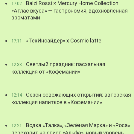
Balzi Rossi × Mercury Home Collection:
17:02
«Атлас вкуса» — гастрономия, вдохновленная
ароматами
«ТехИнсайдер» х Cosmic latte
17:11
Светлый праздник: пасхальная
12:38
коллекция от «Кофемании»
Сезон освежающих открытий: авторская
12:14
коллекция напитков в «Кофемании»
Водка «Талка», «Зелёная Марка» и «Роса»
12:21
переходит на спирт «Альфа»: новый уровень