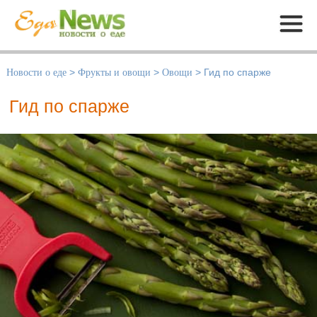
Меню
Новости о еде
>
Фрукты и овощи
>
Овощи
>
Гид по спарже
Гид по спарже