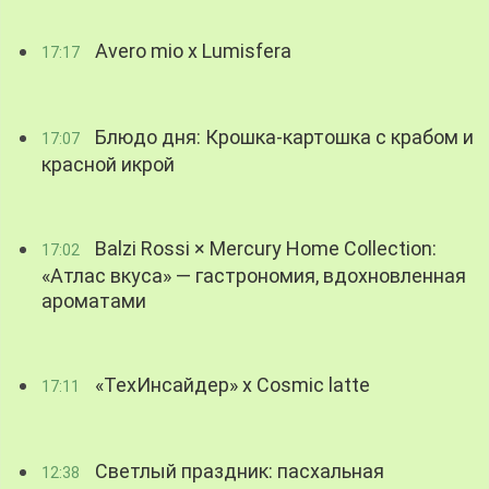
Avero mio x Lumisfera
17:17
Блюдо дня: Крошка-картошка с крабом и
17:07
красной икрой
Balzi Rossi × Mercury Home Collection:
17:02
«Атлас вкуса» — гастрономия, вдохновленная
ароматами
«ТехИнсайдер» х Cosmic latte
17:11
Светлый праздник: пасхальная
12:38