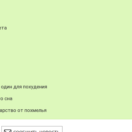
ета
 один для похудения
о сна
арство от похмелья