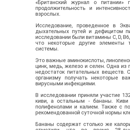
«Британский журнал о питании» 
продолжительность и интенсивнос
взрослых.
Исследование, проведенное в Экв
дыхательных путей и дефицитом п
исследовании были витамины С, D, В6,
что некоторые другие элементы 
системы.
Это важные аминокислоты, линоленова
цинк, медь, железо и селен. Одна из
недостаток питательных веществ. 
организму получать некоторые в
вирусными инфекциями.
В исследовании приняли участие 13
киви, а остальным - бананы. Киви
полифенолами и калием. Также с п
рекомендованной суточной нормы кл
Бананы содержат столько же калори
отметили, что во время 28-дне