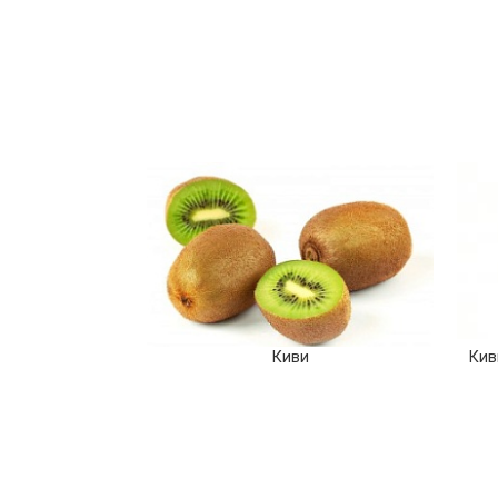
Кив
Киви