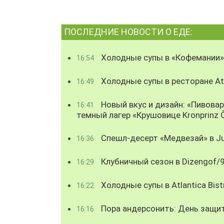
ПОСЛЕДНИЕ НОВОСТИ О ЕДЕ:
Холодные супы в «Кофемании»
16:54
Холодные супы в ресторане Atl
16:49
Новый вкус и дизайн: «Пивова
16:41
темный лагер «Крушовице Kronprinz 
Спешл-десерт «Медвезай» в Ju
16:36
Клубничный сезон в Dizengof/
16:29
Холодные супы в Atlantica Bist
16:22
Пора андерсонить: День защи
16:16