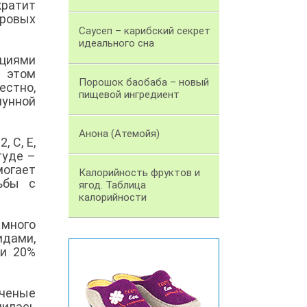
ратит
ровых
Саусеп – карибский секрет
идеального сна
циями
 этом
Порошок баобаба – новый
естно,
пищевой ингредиент
унной
Анона (Атемойя)
 С, Е,
туде –
могает
Калорийность фруктов и
ьбы с
ягод. Таблица
калорийности
 много
идами,
ли 20%
Ученые
илась