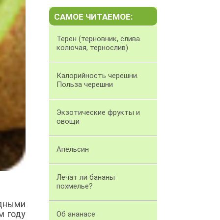
САМОЕ ЧИТАЕМОЕ:
Терен (терновник, слива
колючая, тернослив)
Калорийность черешни.
Польза черешни
Экзотические фрукты и
овощи
Апельсин
Лечат ли бананы
похмелье?
удными
м году
Об ананасе