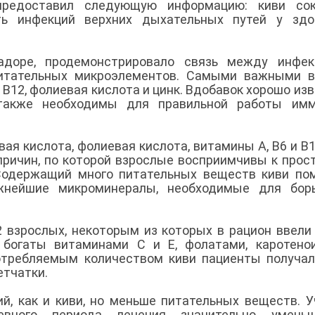
предоставил следующую информацию: киви сок
ть инфекций верхних дыхательных путей у здо
адоре, продемонстрировало связь между инфек
итательных микроэлементов. Самыми важными в
 В12, фолиевая кислота и цинк. Вдобавок хорошо изв
также необходимы для правильной работы имм
я кислота, фолиевая кислота, витамины А, В6 и В12,
 причин, по которой взрослые восприимчивы к прос
Содержащий много питательных веществ киви по
ажнейшие микроминералы, необходимые для бор
2 взрослых, некоторым из которых в рацион ввели
 богаты витаминами С и Е, фолатами, каротено
отребляемым количеством киви пациенты получа
етчатки.
й, как и киви, но меньше питательных веществ. 
вного периода лечения значительно уменьш