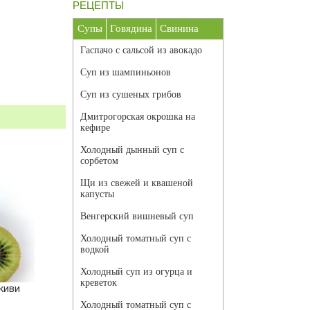
РЕЦЕПТЫ
Супы
Говядина
Свинина
Гаспачо с сальсой из авокадо
Суп из шампиньонов
Суп из сушеных грибов
Дмитрогорская окрошка на
кефире
Холодный дынный суп с
сорбетом
Щи из свежей и квашеной
капусты
Венгерский вишневый суп
Холодный томатный суп с
водкой
Холодный суп из огурца и
креветок
киви
Холодный томатный суп с