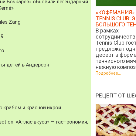
рни Бочкарев» обновили легендарный
Černé»
«КОФЕМАНИЯ» 
TENNIS CLUB: 
les Zang
БОЛЬШОГО ТЕ
В рамках
99
сотрудничеств
Tennis Club гос
предложат од
ro
десерт в форм
теннисного мяч
ты детей в Андерсон
нежную компози
Подробнее...
РЕЦЕПТ ОТ ШЕ
 крабом и красной икрой
ection: «Атлас вкуса» — гастрономия,