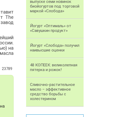
выпуске семи новинок
биойогуртов под торговой
маркой «Слобода»
ставит
ет The
 завод
Йогурт «Оптималь» от
«Савушкин продукт»
ейший
оссии.
Йогурт «Слобода» получил
ью) на
наивысшие оценки
 масла
48 КОПЕЕК: великолепная
23789
пятерка и рожок!
Сливочно-растительное
масло – эффективное
средство борьбы с
холестерином
 на