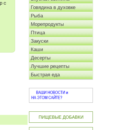
р с
Говядина в духовке
Рыба
Морепродукты
Птица
Закуски
Каши
Десерты
Лучшие рецепты
Быстрая еда
ПИЩЕВЫЕ ДОБАВКИ