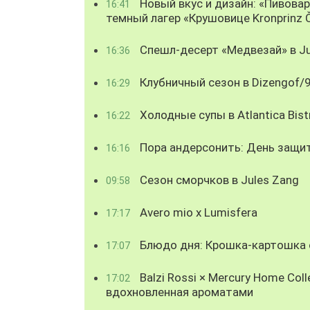
Новый вкус и дизайн: «Пивова
16:41
темный лагер «Крушовице Kronprinz 
Спешл-десерт «Медвезай» в Ju
16:36
Клубничный сезон в Dizengof/
16:29
Холодные супы в Atlantica Bist
16:22
Пора андерсонить: День защи
16:16
Сезон сморчков в Jules Zang
09:58
Avero mio x Lumisfera
17:17
Блюдо дня: Крошка-картошка с
17:07
Balzi Rossi × Mercury Home Coll
17:02
вдохновленная ароматами