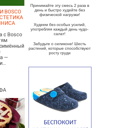
и гремолатой
Принимайте эту смесь 2 раза в
Грибной крем-суп с кростини с
день и быстро худейте без
И BOSCO
козьим сыром
физической нагрузки!
ЭСТЕТИКА
ННИСА
Суп мисо с зеленым луком и
Худеем без особых усилий,
тофу
употребляя каждый день чудо-
а с Bosco
салат!
Суп из помидоров черри с песто
тям
из рукколы
Забудьте о силиконе! Шесть
ноимённый
растений, которые способствуют
е
Португальский чесночный суп с
росту груди
яйцом
а —
...
Авголемоно
Том ям с тофу
Ирландский картофельный суп
ФА
Суп из пастернака
Пряный морковный суп во время
зимних холодов
Тосканский фасолевый суп
Американский суп из красной