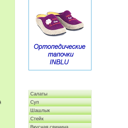
Салаты
й
Суп
Шашлык
Стейк
Вкусная свинина