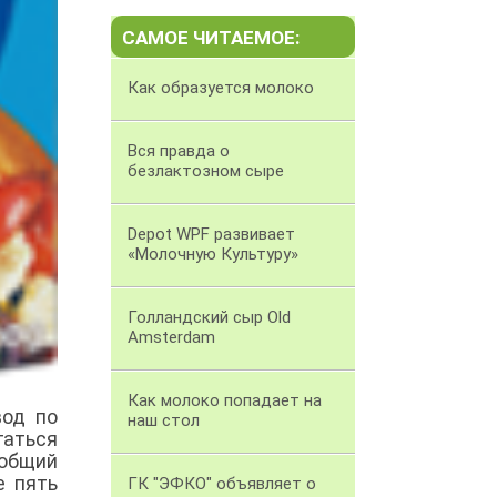
САМОЕ ЧИТАЕМОЕ:
Как образуется молоко
Вся правда о
безлактозном сыре
Depot WPF развивает
«Молочную Культуру»
Голландский сыр Old
Amsterdam
Как молоко попадает на
вод по
наш стол
гаться
 общий
е пять
ГК "ЭФКО" объявляет о