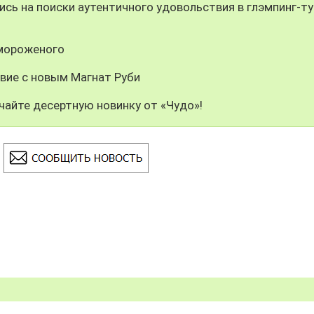
сь на поиски аутентичного удовольствия в глэмпинг-ту
 мороженого
вие с новым Магнат Руби
чайте десертную новинку от «Чудо»!