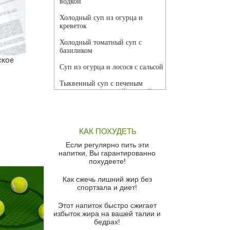
водкой
Холодный суп из огурца и
креветок
Холодный томатный суп с
базиликом
ское
Суп из огурца и лосося с сальсой
Тыквенный суп с печеным
чесноком и томатной сальсой
Грибной суп
Томатный суп с кремом из
КАК ПОХУДЕТЬ
красного перца
Если регулярно пить эти
Парижский луковый суп
напитки, Вы гарантированно
похудеете!
Суп из спаржи и горошка с
сыром пармезан
Как сжечь лишний жир без
спортзала и диет!
Суп-крем из цветной капусты
Этот напиток быстро сжигает
Французский луковый суп
избыток жира на вашей талии и
бедрах!
Суп из баклажанов с моцареллой