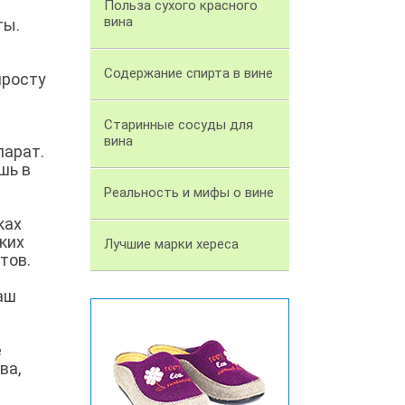
Польза сухого красного
вина
ты.
Содержание спирта в вине
просту
Старинные сосуды для
вина
парат.
шь в
Реальность и мифы о вине
ках
ких
Лучшие марки хереса
тов.
аш
е
ва,