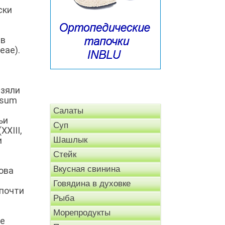
ски
 в
eae).
и
взяли
isum
е
Салаты
ьи
Суп
XIII,
и
Шашлык
Стейк
Вкусная свинина
ова
Говядина в духовке
 почти
Рыба
Морепродукты
ее