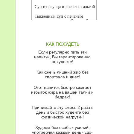
Суп из огурца и лосося с сальсой
Тыквенный суп с печеным
чесноком и томатной сальсой
Грибной суп
Томатный суп с кремом из
КАК ПОХУДЕТЬ
красного перца
Если регулярно пить эти
Парижский луковый суп
напитки, Вы гарантированно
похудеете!
Суп из спаржи и горошка с
сыром пармезан
Как сжечь лишний жир без
спортзала и диет!
Суп-крем из цветной капусты
Этот напиток быстро сжигает
Французский луковый суп
избыток жира на вашей талии и
бедрах!
Суп из баклажанов с моцареллой
и гремолатой
Принимайте эту смесь 2 раза в
Грибной крем-суп с кростини с
день и быстро худейте без
козьим сыром
физической нагрузки!
Суп мисо с зеленым луком и
Худеем без особых усилий,
тофу
употребляя каждый день чудо-