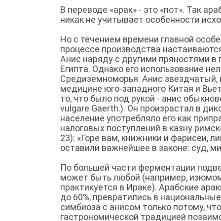
В переводе «арак» - это «пот». Так а
никак не учитывает особенности исхо
Но с течением времени главной особе
процессе производства настаиваются 
Анис наряду с другими пряностями в
Египта. Однако его использование не
Средиземноморья. Анис звездчатый, 
медицине юго-западного Китая и Вьет
то, что было под рукой - анис обыкнов
vulgare Gaerth.). Он произрастал в ди
население употребляло его как припра
налоговых поступлений в казну римск
23): «Горе вам, книжники и фарисеи, л
оставили важнейшее в законе: суд, мил
По большей части ферментации подве
может быть любой (например, изюмом,
практикуется в Ираке). Арабские арак
до 60%, превратились в национальные
симбиоза с анисом только потому, чт
гастрономической традицией позаимст