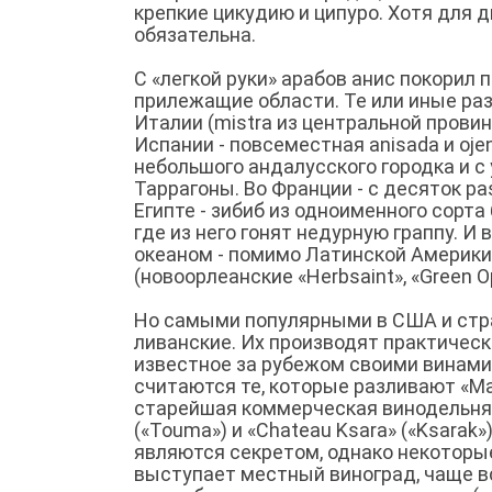
крепкие цикудию и ципуро. Хотя для 
обязательна.
С «легкой руки» арабов анис покорил
прилежащие области. Те или иные ра
Италии (mistrа из центральной провин
Испании - повсеместная anisada и oje
небольшого андалусского городка и 
Таррагоны. Во Франции - с десяток pas
Египте - зибиб из одноименного сорта
где из него гонят недурную граппу. И
океаном - помимо Латинской Америк
(новоорлеанские «Herbsaint», «Green Opa
Но самыми популярными в США и стра
ливанские. Их производят практическ
известное за рубежом своими винами
считаются те, которые разливают «Mas
старейшая коммерческая винодельня «D
(«Touma») и «Chаteau Ksara» («Ksarak
являются секретом, однако некоторы
выступает местный виноград, чаще вс