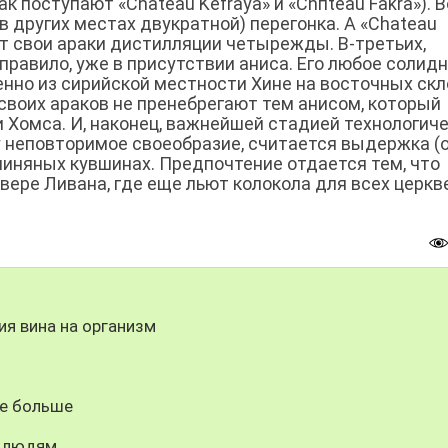
к поступают «Chаteau Kefraya» и «Chпteau Fakra»). В
в других местах двукратной) перегонка. А «Chаteau
ют свои араки дистилляции четырежды. В-третьих,
правило, уже в присутствии аниса. Его любое солид
енно из сирийской местности Хине на восточных скл
своих араков не пренебрегают тем анисом, который
и Хомса. И, наконец, важнейшей стадией технологич
 неповторимое своеобразие, считается выдержка (
глиняных кувшинах. Предпочтение отдается тем, что
вере Ливана, где еще льют колокола для всех церкв
ия вина на организм
бе больше
м людям