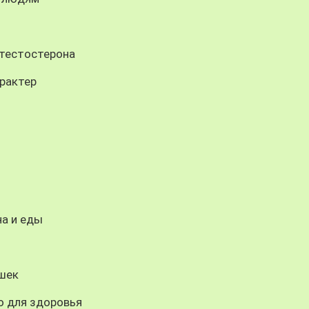
 тестостерона
рактер
на и еды
шек
о для здоровья