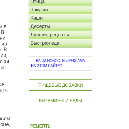
Птица
Закуски
Каши
ы в
Десерты
 В
Лучшие рецепты
ени
Быстрая еда
 из
. В
ии,
и за
ты
ся
ПИЩЕВЫЕ ДОБАВКИ
r»,
ВИТАМИНЫ И БАДЫ
рьем
оне,
РЕЦЕПТЫ