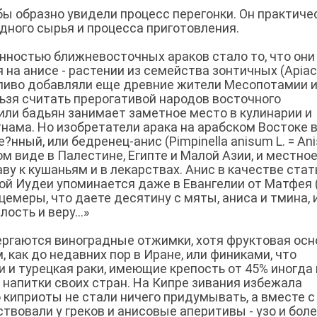
рабы образно увидели процесс перегонки. Он практиче
дного сырья и процесса приготовления.
нностью ближневосточных араков стало то, что они
на анисе - растении из семейства зонтичных (Apiac
 пиво добавляли еще древние жители Месопотамии 
льзя считать прерогативой народов восточного
или бадьян занимает заметное место в кулинарии и
нама. Но изобретатели арака на арабском Востоке 
е?нный, или бедренец-анис (Pimpinella аnisum L. = An
ком виде в Палестине, Египте и Малой Азии, и местно
ву к кушаньям и в лекарствах. Анис в качестве стат
ой Иудеи упоминается даже в Евангелии от Матфея (X
ицемеры, что даете десятину с мяты, аниса и тмина, 
ость и веру...»
ргаются виноградные отжимки, хотя фруктовая осн
 как до недавних пор в Иране, или финиками, что
и и турецкая раки, имеющие крепость от 45% иногда
 напитки своих стран. На Кипре зивания избежала
о киприоты не стали ничего придумывать, а вместе с
вовали у греков и анисовые аперитивы - узо и бол