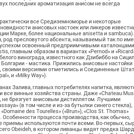
двух последних ароматизация анисом не всегда
 практически все Средиземноморье и некоторые
зновидности анисовых настоек или ликеров известн
ции Марке, более национальные anisetta и sambuca).
n, род пресловутого абсента, называемый так по им
с успехом освоенный предприимчивыми каталонцами
tis, главным образом в вариантах «Pernod» и «Ricard»
 белого винограда, известного как Дзибиббо на Сицил
 в Болгарии - мастика. Прижились анисовые настойки 
и, своими версиями отметились и Соединенные Шта
l», и «Milky Way»).
нах Залива, главных потребителях напитка, являют
и все винные хозяйства страны. Даже «Chаteau Musa
, не брезгует анисовым дистиллятом. Лучшими
saya» (в том числе и из-за бутылки синего стекла),
omaine des Tourelles» («Brun»), «Clos St. Thomas»
»). Особенности процесса производства, как обычно,
е приемы используются почти всеми. Во-первых, сы
его Obeideh, в котором ливанцы видят предка Шард