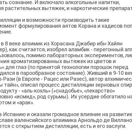
ть сознание. И включало алкогольные напитки,
я растительных вытяжек, и наркотические препара
тилляции и возможности производить такие
 момент формулирования аятов Корана и хадисов по
ение.
в 8 веке алхимик из Хорасана Джабир ибн-Хайян
р), как считается, изобрел аламбик - перегонный ап
ьзовалось, помимо лабораторных экспериментов, ли
ения ароматизированных вытяжек из цветов и
ь» для глаз (по принятой технологии порошок перед
ился в парообразное состояние). Живший в 9-10 ве
Рази (в Европе - Рацес или Разес), автор алхимичес
ны тайн», описал процесс дистилляции зерновых спир
дукту - «аль-кохль» («снадобье», «лекарство»
овно «исмид», род сурьмы). Их усердие обогатило н
отом и «арак».
в Испанию и оказали громадное влияние на развити
 славе валенсийского алхимика Арнольдо де Виллано
тся с открытием дистилляции, есть и его заслуги.