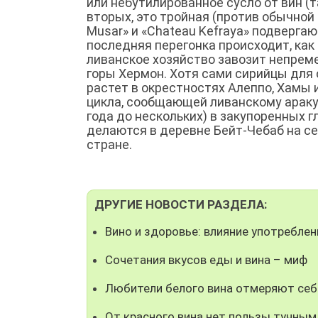
или небутилированное сусло от вин (та
вторых, это тройная (против обычной 
Musar» и «Chаteau Kefraya» подверга
последняя перегонка происходит, как 
ливанское хозяйство завозит непрем
горы Хермон. Хотя сами сирийцы для 
растет в окрестностях Алеппо, Хамы 
цикла, сообщающей ливанскому араку
года до нескольких) в закупоренных 
делаются в деревне Бейт-Чебаб на се
стране.
ДРУГИЕ НОВОСТИ РАЗДЕЛА:
Вино и здоровье: влияние употреблен
Сочетания вкусов еды и вина – миф
Любители белого вина отмеряют се
От красного вина нет пользы тучны