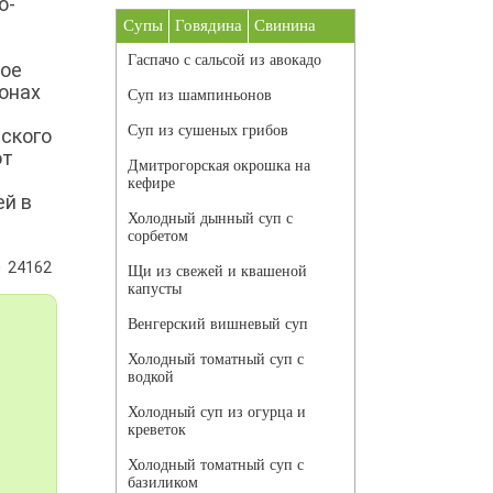
о-
Супы
Говядина
Свинина
Гаспачо с сальсой из авокадо
ное
онах
Суп из шампиньонов
Суп из сушеных грибов
еского
от
Дмитрогорская окрошка на
кефире
ей в
Холодный дынный суп с
сорбетом
24162
Щи из свежей и квашеной
капусты
Венгерский вишневый суп
Холодный томатный суп с
водкой
Холодный суп из огурца и
креветок
Холодный томатный суп с
базиликом