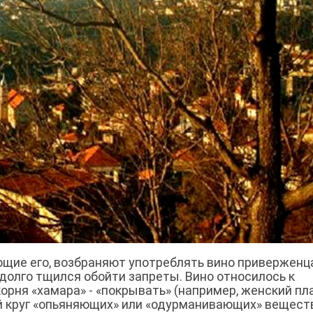
щие его, возбраняют употреблять вино приверженц
долго тщился обойти запреты. Вино относилось к
корня «хамара» - «покрывать» (например, женский пл
й круг «опьяняющих» или «одурманивающих» веществ