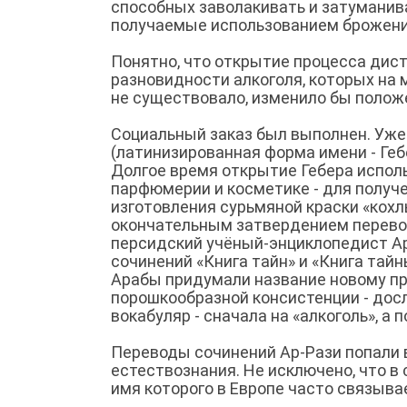
способных заволакивать и затуманива
получаемые использованием брожени
Понятно, что открытие процесса дис
разновидности алкоголя, которых на
не существовало, изменило бы полож
Социальный заказ был выполнен. Уже 
(латинизированная форма имени - Гебе
Долгое время открытие Гебера испол
парфюмерии и косметике - для получ
изготовления сурьмяной краски «кохл
окончательным затвердением перевод
персидский учёный-энциклопедист Ар-
сочинений «Книга тайн» и «Книга тай
Арабы придумали название новому про
порошкообразной консистенции - досл
вокабуляр - сначала на «алкоголь», а п
Переводы сочинений Ар-Рази попали 
естествознания. Не исключено, что в
имя которого в Европе часто связывае