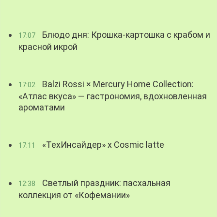
Блюдо дня: Крошка-картошка с крабом и
17:07
красной икрой
Balzi Rossi × Mercury Home Collection:
17:02
«Атлас вкуса» — гастрономия, вдохновленная
ароматами
«ТехИнсайдер» х Cosmic latte
17:11
Светлый праздник: пасхальная
12:38
коллекция от «Кофемании»