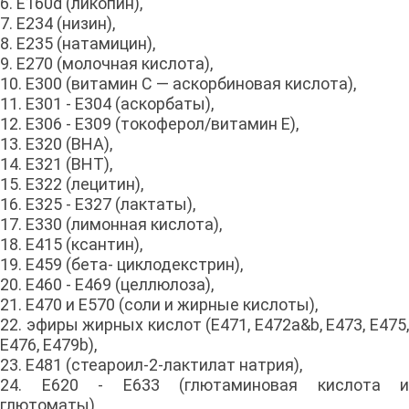
6. E160d (ликопин),
7. E234 (низин),
8. E235 (натамицин),
9. E270 (молочная кислота),
10. E300 (витамин С — аскорбиновая кислота),
11. E301 - E304 (аскорбаты),
12. E306 - E309 (токоферол/витамин E),
13. E320 (BHA),
14. E321 (BHT),
15. E322 (лецитин),
16. E325 - E327 (лактаты),
17. E330 (лимонная кислота),
18. E415 (ксантин),
19. E459 (бета- циклодекстрин),
20. E460 - E469 (целлюлоза),
21. E470 и Е570 (соли и жирные кислоты),
22. эфиры жирных кислот (E471, E472a&b, E473, E475,
E476, E479b),
23. E481 (стеароил-2-лактилат натрия),
24. E620 - E633 (глютаминовая кислота и
глютоматы),