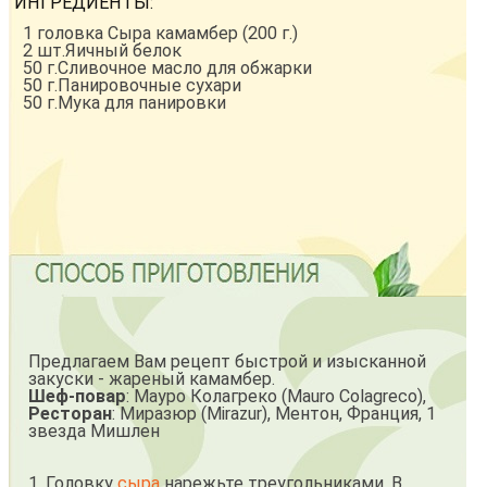
ИНГРЕДИЕНТЫ:
1 головка Сыра камамбер (200 г.)
2 шт.Яичный белок
50 г.Сливочное масло для обжарки
50 г.Панировочные сухари
50 г.Мука для панировки
Предлагаем Вам рецепт быстрой и изысканной
закуски - жареный камамбер.
Шеф-повар
: Мауро Колагреко (Mauro Colagreco),
Ресторан
: Миразюр (Mirazur), Ментон, Франция, 1
звезда Мишлен
1. Головку
сыра
нарежьте треугольниками. В