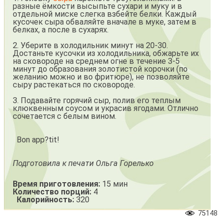
разные ёмкости высыпьте сухари и муку и в
отдельной миске слегка взбейте белки. Каждый
кусочек сыра обваляйте вначале в муке, затем в
белках, а после в сухарях.
2. Уберите в холодильник минут на 20-30.
Достаньте кусочки из холодильника, обжарьте их
на сковороде на среднем огне в течение 3-5
минут до образования золотистой корочки (по
желанию можно и во фритюре), не позволяйте
сыру растекаться по сковороде.
3. Подавайте горячий сыр, полив его теплым
клюквенным соусом и украсив ягодами. Отлично
сочетается с белым вином.
Bon app?tit!
Подготовила к печати Ольга Горелько
Время приготовления:
15 мин
Количество порций:
4
Калорийность:
320
75148