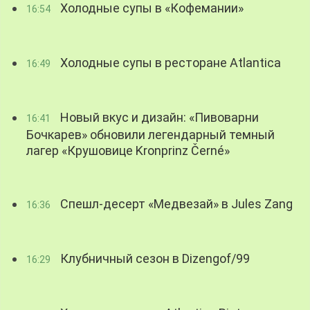
Холодные супы в «Кофемании»
16:54
Холодные супы в ресторане Atlantica
16:49
Новый вкус и дизайн: «Пивоварни
16:41
Бочкарев» обновили легендарный темный
лагер «Крушовице Kronprinz Černé»
Спешл-десерт «Медвезай» в Jules Zang
16:36
Клубничный сезон в Dizengof/99
16:29