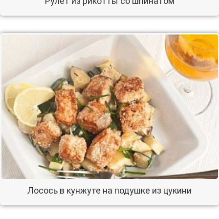
Рулет из рикотты со шпинатом
Лосось в кунжуте на подушке из цукини