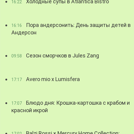
Холодные супы в Atlantica Bistro
16:22
Пора андерсонить: День защиты детей в
16:16
Андерсон
Сезон сморчков в Jules Zang
09:58
Avero mio x Lumisfera
17:17
Блюдо дня: Крошка-картошка с крабом и
17:07
красной икрой
Balzi Rossi × Mercury Home Collection:
17:02