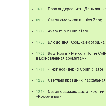
Пора андерсонить: День защи
16:16
Сезон сморчков в Jules Zang
09:58
Avero mio x Lumisfera
17:17
Блюдо дня: Крошка-картошка с
17:07
Balzi Rossi × Mercury Home Coll
17:02
вдохновленная ароматами
«ТехИнсайдер» х Cosmic latte
17:11
Светлый праздник: пасхальная
12:38
Сезон освежающих открытий: 
12:14
«Кофемании»