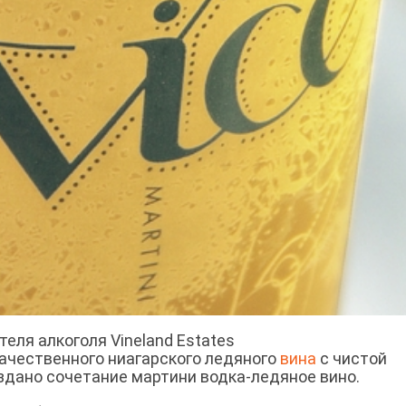
еля алкоголя Vineland Estates
качественного ниагарского ледяного
вина
с чистой
здано сочетание мартини водка-ледяное вино.