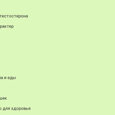
 тестостерона
рактер
на и еды
шек
о для здоровья