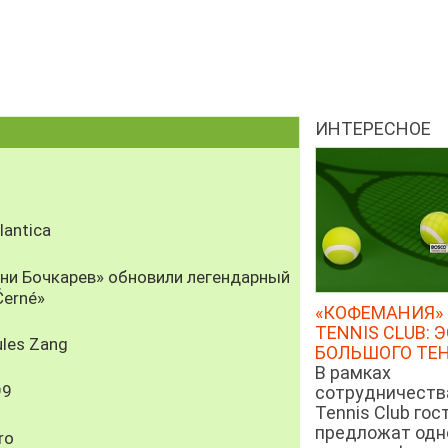
ИНТЕРЕСНОЕ
antica
рни Бочкарев» обновили легендарный
Černé»
«КОФЕМАНИЯ» 
TENNIS CLUB: 
les Zang
БОЛЬШОГО ТЕ
В рамках
99
сотрудничеств
Tennis Club гос
предложат од
ro