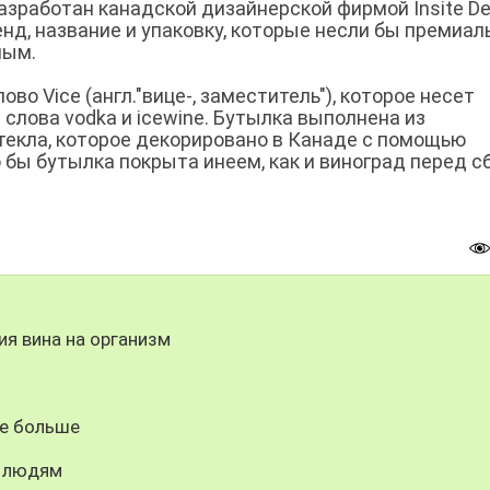
азработан канадской дизайнерской фирмой Insite De
нд, название и упаковку, которые несли бы премиа
ным.
во Vice (англ."вице-, заместитель"), которое несет
слова vodka и icewine. Бутылка выполнена из
текла, которое декорировано в Канаде с помощью
о бы бутылка покрыта инеем, как и виноград перед 
ия вина на организм
бе больше
м людям