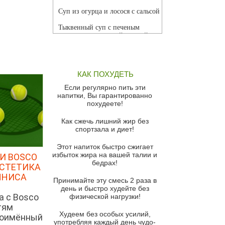
Суп из огурца и лосося с сальсой
Тыквенный суп с печеным
чесноком и томатной сальсой
Грибной суп
Томатный суп с кремом из
КАК ПОХУДЕТЬ
красного перца
Если регулярно пить эти
Парижский луковый суп
напитки, Вы гарантированно
похудеете!
Суп из спаржи и горошка с
сыром пармезан
Как сжечь лишний жир без
спортзала и диет!
Суп-крем из цветной капусты
Этот напиток быстро сжигает
Французский луковый суп
избыток жира на вашей талии и
И BOSCO
бедрах!
Суп из баклажанов с моцареллой
ЭСТЕТИКА
и гремолатой
ННИСА
Принимайте эту смесь 2 раза в
Грибной крем-суп с кростини с
день и быстро худейте без
а с Bosco
козьим сыром
физической нагрузки!
тям
Суп мисо с зеленым луком и
Худеем без особых усилий,
ноимённый
тофу
употребляя каждый день чудо-