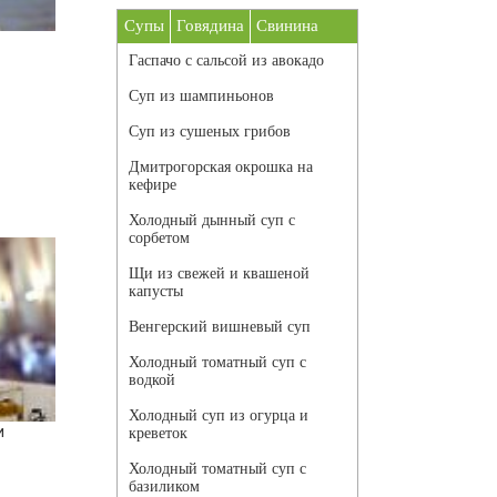
Супы
Говядина
Свинина
Гаспачо с сальсой из авокадо
Суп из шампиньонов
Суп из сушеных грибов
Дмитрогорская окрошка на
кефире
Холодный дынный суп с
сорбетом
Щи из свежей и квашеной
капусты
Венгерский вишневый суп
Холодный томатный суп с
водкой
Холодный суп из огурца и
и
креветок
Холодный томатный суп с
базиликом