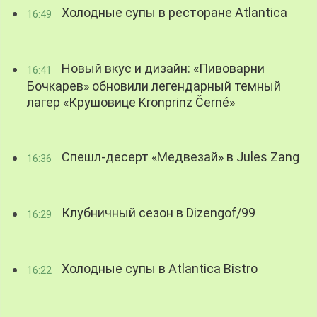
Холодные супы в ресторане Atlantica
16:49
Новый вкус и дизайн: «Пивоварни
16:41
Бочкарев» обновили легендарный темный
лагер «Крушовице Kronprinz Černé»
Спешл-десерт «Медвезай» в Jules Zang
16:36
Клубничный сезон в Dizengof/99
16:29
Холодные супы в Atlantica Bistro
16:22