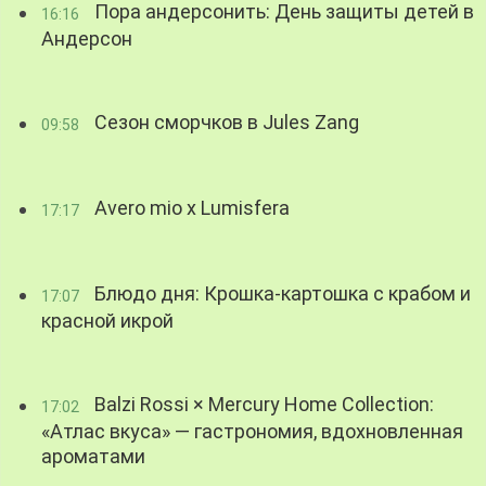
Пора андерсонить: День защиты детей в
16:16
Андерсон
Сезон сморчков в Jules Zang
09:58
Avero mio x Lumisfera
17:17
Блюдо дня: Крошка-картошка с крабом и
17:07
красной икрой
Balzi Rossi × Mercury Home Collection:
17:02
«Атлас вкуса» — гастрономия, вдохновленная
ароматами