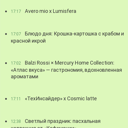
Avero mio x Lumisfera
17:17
Блюдо дня: Крошка-картошка с крабом и
17:07
красной икрой
Balzi Rossi × Mercury Home Collection:
17:02
«Атлас вкуса» — гастрономия, вдохновленная
ароматами
«ТехИнсайдер» х Cosmic latte
17:11
Светлый праздник: пасхальная
12:38