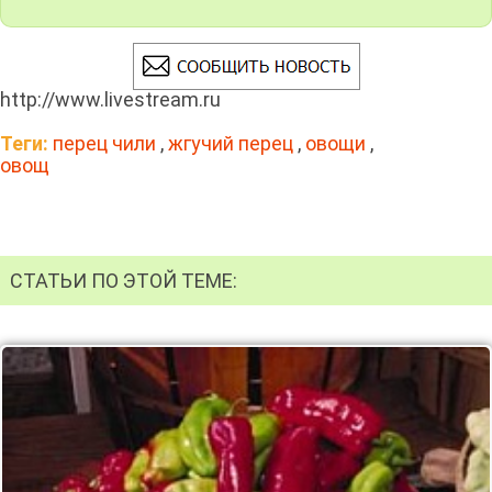
http://www.livestream.ru
Теги:
перец чили
,
жгучий перец
,
овощи
,
овощ
СТАТЬИ ПО ЭТОЙ ТЕМЕ: