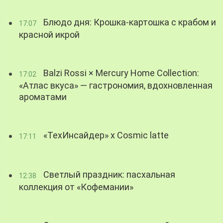
Блюдо дня: Крошка-картошка с крабом и
17:07
красной икрой
Balzi Rossi × Mercury Home Collection:
17:02
«Атлас вкуса» — гастрономия, вдохновленная
ароматами
«ТехИнсайдер» х Cosmic latte
17:11
Светлый праздник: пасхальная
12:38
коллекция от «Кофемании»