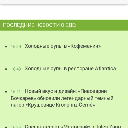
ПОСЛЕДНИЕ НОВОСТИ О ЕДЕ:
Холодные супы в «Кофемании»
16:54
Холодные супы в ресторане Atlantica
16:49
Новый вкус и дизайн: «Пивоварни
16:41
Бочкарев» обновили легендарный темный
лагер «Крушовице Kronprinz Černé»
Спешл-десерт «Медвезай» в Jules Zang
16:36