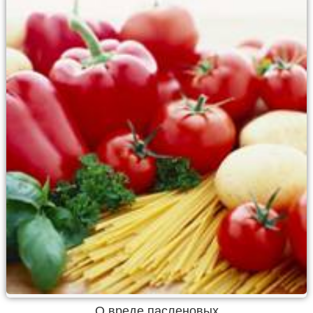
О вреде пасленовых