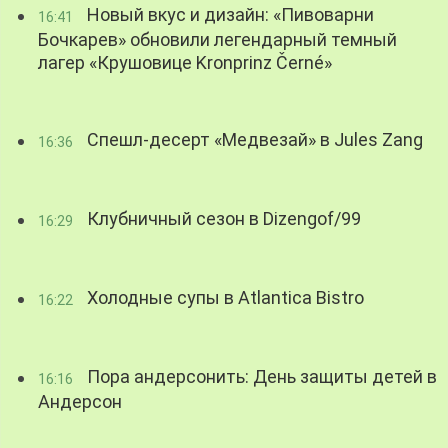
Новый вкус и дизайн: «Пивоварни
16:41
Бочкарев» обновили легендарный темный
лагер «Крушовице Kronprinz Černé»
Спешл-десерт «Медвезай» в Jules Zang
16:36
Клубничный сезон в Dizengof/99
16:29
Холодные супы в Atlantica Bistro
16:22
Пора андерсонить: День защиты детей в
16:16
Андерсон