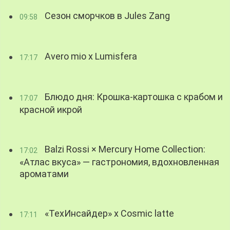
Сезон сморчков в Jules Zang
09:58
Avero mio x Lumisfera
17:17
Блюдо дня: Крошка-картошка с крабом и
17:07
красной икрой
Balzi Rossi × Mercury Home Collection:
17:02
«Атлас вкуса» — гастрономия, вдохновленная
ароматами
«ТехИнсайдер» х Cosmic latte
17:11