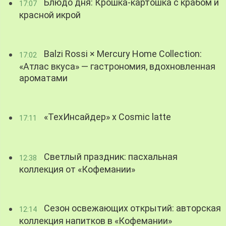
Блюдо дня: Крошка-картошка с крабом и
17:07
красной икрой
Balzi Rossi × Mercury Home Collection:
17:02
«Атлас вкуса» — гастрономия, вдохновленная
ароматами
«ТехИнсайдер» х Cosmic latte
17:11
Светлый праздник: пасхальная
12:38
коллекция от «Кофемании»
Сезон освежающих открытий: авторская
12:14
коллекция напитков в «Кофемании»