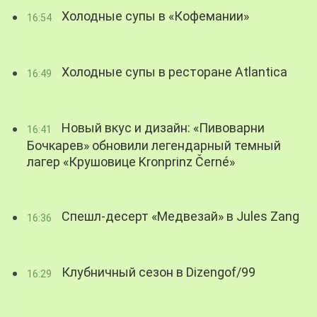
Холодные супы в «Кофемании»
16:54
Холодные супы в ресторане Atlantica
16:49
Новый вкус и дизайн: «Пивоварни
16:41
Бочкарев» обновили легендарный темный
лагер «Крушовице Kronprinz Černé»
Спешл-десерт «Медвезай» в Jules Zang
16:36
Клубничный сезон в Dizengof/99
16:29