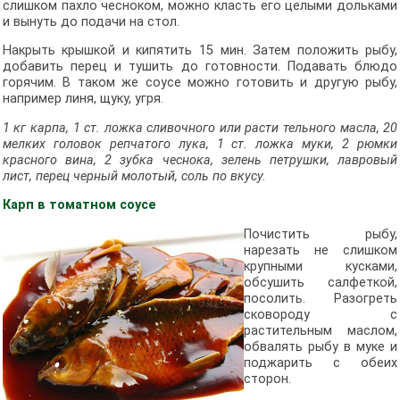
слишком пахло чесноком, можно класть его целыми дольками
и вынуть до подачи на стол.
Накрыть крышкой и кипятить 15 мин. Затем положить рыбу,
добавить перец и тушить до готовности. Подавать блюдо
горячим. В таком же соусе можно готовить и другую рыбу,
например линя, щуку, угря.
1 кг карпа, 1 ст. ложка сливочного или расти тельного масла, 20
мелких головок репчатого лука, 1 ст. ложка муки, 2 рюмки
красного вина, 2 зубка чеснока, зелень петрушки, лавровый
лист, перец черный молотый, соль по вкусу.
Карп в томатном соусе
Почистить рыбу,
нарезать не слишком
крупными кусками,
обсушить салфеткой,
посолить. Разогреть
сковороду с
растительным маслом,
обвалять рыбу в муке и
поджарить с обеих
сторон.