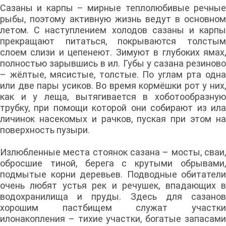
Сазаны и карпы – мирные теплолюбивые речные
рыбы, поэтому активную жизнь ведут в основном
летом. С наступлением холодов сазаны и карпы
прекращают питаться, покрываются толстым
слоем слизи и цепенеют. Зимуют в глубоких ямах,
полностью зарывшись в ил. Губы у сазана резиново
– жёлтые, мясистые, толстые. По углам рта одна
или две пары усиков. Во время кормёшки рот у них,
как и у леща, вытягивается в хоботообразную
трубку, при помощи которой они собирают из ила
личинок насекомых и рачков, пуская при этом на
поверхность пузыри.
Излюбленные места стоянок сазана – мосты, сваи,
обросшие тиной, берега с крутыми обрывами,
подмытые корни деревьев. Подводные обитатели
очень любят устья рек и речушек, впадающих в
водохранилища и пруды. Здесь для сазанов
хорошим пастбищем служат участки
илонакопления – тихие участки, богатые запасами