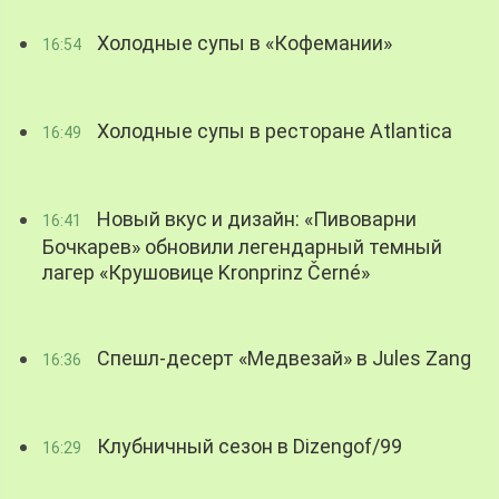
Холодные супы в «Кофемании»
16:54
Холодные супы в ресторане Atlantica
16:49
Новый вкус и дизайн: «Пивоварни
16:41
Бочкарев» обновили легендарный темный
лагер «Крушовице Kronprinz Černé»
Спешл-десерт «Медвезай» в Jules Zang
16:36
Клубничный сезон в Dizengof/99
16:29