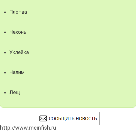
Плотва
Чехонь
Уклейка
Налим
Лещ
http://www.meinfish.ru