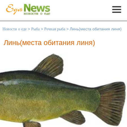
Меню
Новости о еде
>
Рыба
>
Речная рыба
>
Линь(места обитания линя)
Линь(места обитания линя)