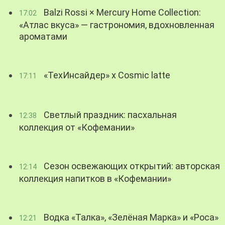
Balzi Rossi × Mercury Home Collection:
17:02
«Атлас вкуса» — гастрономия, вдохновленная
ароматами
«ТехИнсайдер» х Cosmic latte
17:11
Светлый праздник: пасхальная
12:38
коллекция от «Кофемании»
Сезон освежающих открытий: авторская
12:14
коллекция напитков в «Кофемании»
Водка «Талка», «Зелёная Марка» и «Роса»
12:21