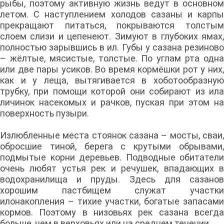
рыбы, поэтому активную жизнь ведут в основном
летом. С наступлением холодов сазаны и карпы
прекращают питаться, покрываются толстым
слоем слизи и цепенеют. Зимуют в глубоких ямах,
полностью зарывшись в ил. Губы у сазана резиново
– жёлтые, мясистые, толстые. По углам рта одна
или две пары усиков. Во время кормёшки рот у них,
как и у леща, вытягивается в хоботообразную
трубку, при помощи которой они собирают из ила
личинок насекомых и рачков, пуская при этом на
поверхность пузыри.
Излюбленные места стоянок сазана – мосты, сваи,
обросшие тиной, берега с крутыми обрывами,
подмытые корни деревьев. Подводные обитатели
очень любят устья рек и речушек, впадающих в
водохранилища и пруды. Здесь для сазанов
хорошим пастбищем служат участки
илонакопления – тихие участки, богатые запасами
кормов. Поэтому в низовьях рек сазана всегда
больше, чем в верховьях или на среднем течении.