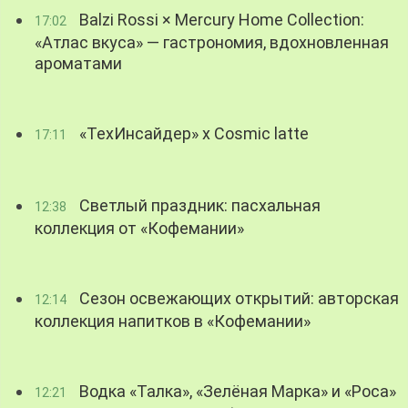
Balzi Rossi × Mercury Home Collection:
17:02
«Атлас вкуса» — гастрономия, вдохновленная
ароматами
«ТехИнсайдер» х Cosmic latte
17:11
Светлый праздник: пасхальная
12:38
коллекция от «Кофемании»
Сезон освежающих открытий: авторская
12:14
коллекция напитков в «Кофемании»
Водка «Талка», «Зелёная Марка» и «Роса»
12:21