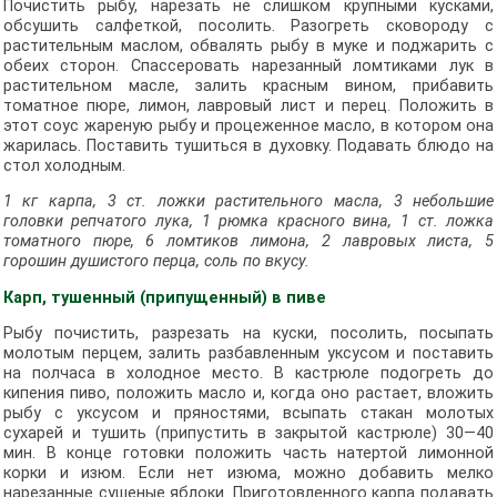
Почистить рыбу, нарезать не слишком крупными кусками,
обсушить салфеткой, посолить. Разогреть сковороду с
растительным маслом, обвалять рыбу в муке и поджарить с
обеих сторон. Спассеровать нарезанный ломтиками лук в
растительном масле, залить красным вином, прибавить
томатное пюре, лимон, лавровый лист и перец. Положить в
этот соус жареную рыбу и процеженное масло, в котором она
жарилась. Поставить тушиться в духовку. Подавать блюдо на
стол холодным.
1 кг карпа, 3 ст. ложки растительного масла, 3 небольшие
головки репчатого лука, 1 рюмка красного вина, 1 ст. ложка
томатного пюре, 6 ломтиков лимона, 2 лавровых листа, 5
горошин душистого перца, соль по вкусу.
Карп, тушенный (припущенный) в пиве
Рыбу почистить, разрезать на куски, посолить, посыпать
молотым перцем, залить разбавленным уксусом и поставить
на полчаса в холодное место. В кастрюле подогреть до
кипения пиво, положить масло и, когда оно растает, вложить
рыбу с уксусом и пряностями, всыпать стакан молотых
сухарей и тушить (припустить в закрытой кастрюле) 30—40
мин. В конце готовки положить часть натертой лимонной
корки и изюм. Если нет изюма, можно добавить мелко
нарезанные сушеные яблоки. Приготовленного карпа подавать