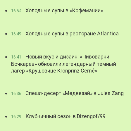
Холодные супы в «Кофемании»
16:54
Холодные супы в ресторане Atlantica
16:49
Новый вкус и дизайн: «Пивоварни
16:41
Бочкарев» обновили легендарный темный
лагер «Крушовице Kronprinz Černé»
Спешл-десерт «Медвезай» в Jules Zang
16:36
Клубничный сезон в Dizengof/99
16:29