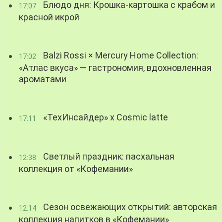
Блюдо дня: Крошка-картошка с крабом и
17:07
красной икрой
Balzi Rossi × Mercury Home Collection:
17:02
«Атлас вкуса» — гастрономия, вдохновленная
ароматами
«ТехИнсайдер» х Cosmic latte
17:11
Светлый праздник: пасхальная
12:38
коллекция от «Кофемании»
Сезон освежающих открытий: авторская
12:14
коллекция напитков в «Кофемании»