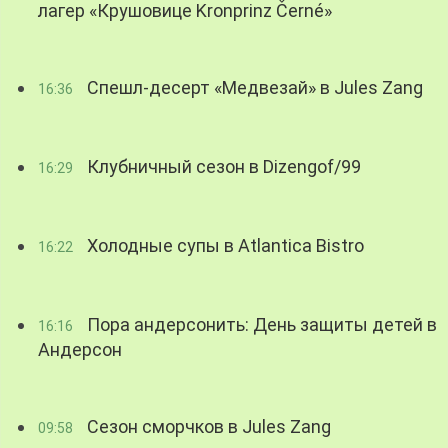
лагер «Крушовице Kronprinz Černé»
Спешл-десерт «Медвезай» в Jules Zang
16:36
Клубничный сезон в Dizengof/99
16:29
Холодные супы в Atlantica Bistro
16:22
Пора андерсонить: День защиты детей в
16:16
Андерсон
Сезон сморчков в Jules Zang
09:58