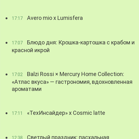
Avero mio x Lumisfera
17:17
Блюдо дня: Крошка-картошка с крабом и
17:07
красной икрой
Balzi Rossi × Mercury Home Collection:
17:02
«Атлас вкуса» — гастрономия, вдохновленная
ароматами
«ТехИнсайдер» х Cosmic latte
17:11
Светлый праздник: пасхальная
12:38