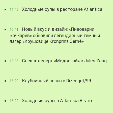
Холодные супы в ресторане Atlantica
16:49
Новый вкус и дизайн: «Пивоварни
16:41
Бочкарев» обновили легендарный темный
лагер «Крушовице Kronprinz Černé»
Спешл-десерт «Медвезай» в Jules Zang
16:36
Клубничный сезон в Dizengof/99
16:29
Холодные супы в Atlantica Bistro
16:22