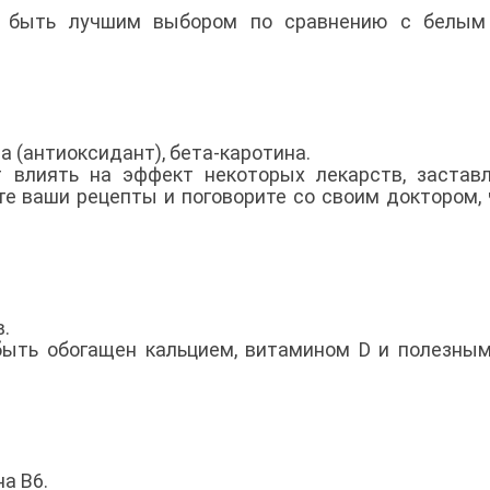
т быть лучшим выбором по сравнению с белым 
на (антиоксидант), бета-каротина.
 влиять на эффект некоторых лекарств, застав
те ваши рецепты и поговорите со своим доктором,
в.
быть обогащен кальцием, витамином D и полезны
на B6.