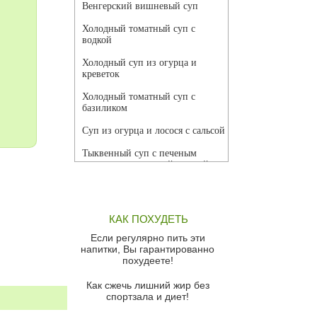
Венгерский вишневый суп
Холодный томатный суп с
водкой
Холодный суп из огурца и
креветок
Холодный томатный суп с
базиликом
Суп из огурца и лосося с сальсой
Тыквенный суп с печеным
чесноком и томатной сальсой
Грибной суп
Томатный суп с кремом из
КАК ПОХУДЕТЬ
красного перца
Если регулярно пить эти
Парижский луковый суп
напитки, Вы гарантированно
похудеете!
Суп из спаржи и горошка с
сыром пармезан
Как сжечь лишний жир без
спортзала и диет!
Суп-крем из цветной капусты