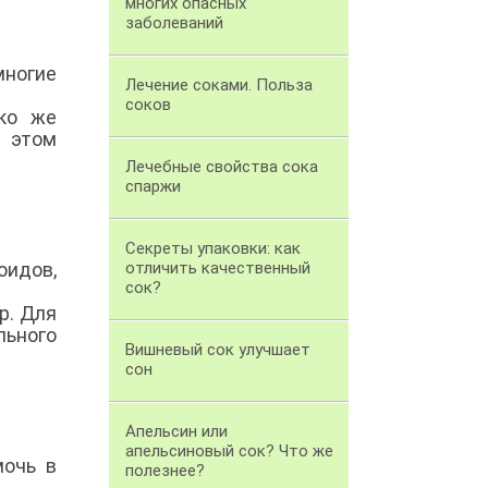
многих опасных
заболеваний
многие
Лечение соками. Польза
соков
ько же
в этом
Лечебные свойства сока
спаржи
Секреты упаковки: как
идов,
отличить качественный
сок?
р. Для
льного
Вишневый сок улучшает
сон
Апельсин или
апельсиновый сок? Что же
мочь в
полезнее?