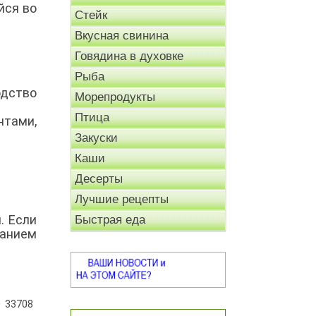
йся во
Стейк
Вкусная свинина
Говядина в духовке
Рыба
одство
Морепродукты
Птица
нтами,
Закуски
Каши
Десерты
Лучшие рецепты
. Если
Быстрая еда
жанием
33708