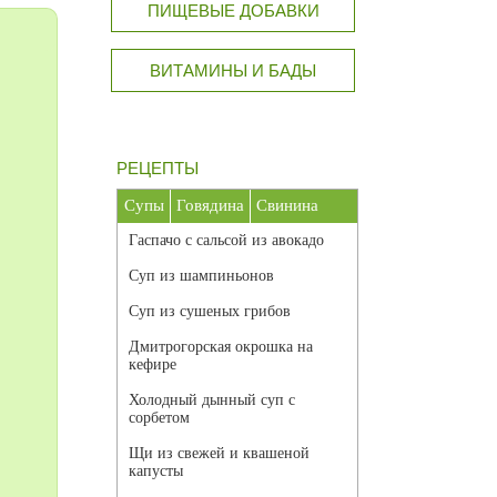
ПИЩЕВЫЕ ДОБАВКИ
ВИТАМИНЫ И БАДЫ
РЕЦЕПТЫ
Супы
Говядина
Свинина
Гаспачо с сальсой из авокадо
Суп из шампиньонов
Суп из сушеных грибов
Дмитрогорская окрошка на
кефире
Холодный дынный суп с
сорбетом
Щи из свежей и квашеной
капусты