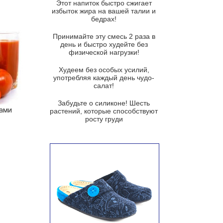
Этот напиток быстро сжигает
Французский луковый суп
избыток жира на вашей талии и
бедрах!
Суп из баклажанов с моцареллой
и гремолатой
Принимайте эту смесь 2 раза в
Грибной крем-суп с кростини с
день и быстро худейте без
козьим сыром
физической нагрузки!
Суп мисо с зеленым луком и
Худеем без особых усилий,
тофу
употребляя каждый день чудо-
салат!
Суп из помидоров черри с песто
из рукколы
Забудьте о силиконе! Шесть
ками
растений, которые способствуют
Португальский чесночный суп с
росту груди
яйцом
Авголемоно
Том ям с тофу
Ирландский картофельный суп
Суп из пастернака
Пряный морковный суп во время
зимних холодов