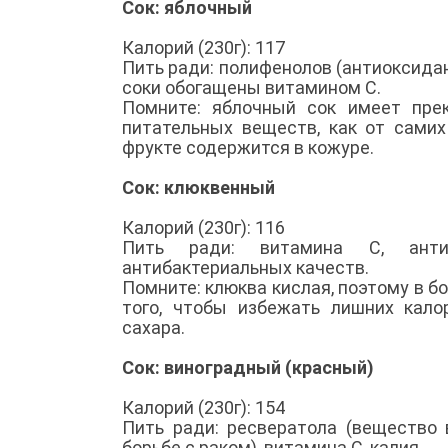
Сок: яблочный
Калорий (230г): 117
Пить ради: полифенолов (антиоксидан
соки обогащены витамином C.
Помните: яблочный сок имеет пре
питательных веществ, как от самих
фрукте содержится в кожуре.
Сок: клюквенный
Калорий (230г): 116
Пить ради: витамина C, антио
антибактериальных качеств.
Помните: клюква кислая, поэтому в 
того, чтобы избежать лишних кало
сахара.
Сок: виноградный (красный)
Калорий (230г): 154
Пить ради: ресвератола (вещество 
борьбе с раком), витамина C, калия.