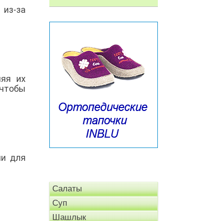
из-за
ляя их
 чтобы
ми для
Салаты
Суп
Шашлык