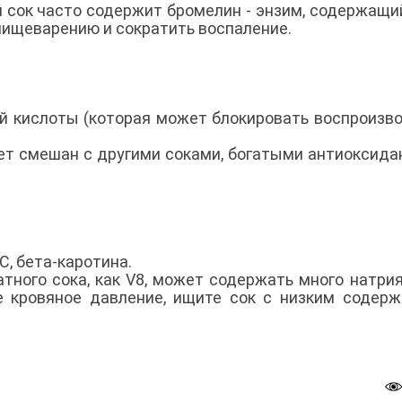
сок часто содержит бромелин - энзим, содержащи
пищеварению и сократить воспаление.
ой кислоты (которая может блокировать воспроизв
ет смешан с другими соками, богатыми антиоксида
 C, бета-каротина.
тного сока, как V8, может содержать много натрия
е кровяное давление, ищите сок с низким содер