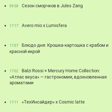
Сезон сморчков в Jules Zang
09:58
Avero mio x Lumisfera
17:17
Блюдо дня: Крошка-картошка с крабом и
17:07
красной икрой
Balzi Rossi × Mercury Home Collection:
17:02
«Атлас вкуса» — гастрономия, вдохновленная
ароматами
«ТехИнсайдер» х Cosmic latte
17:11