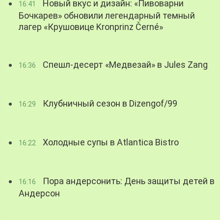
Новый вкус и дизайн: «Пивоварни
16:41
Бочкарев» обновили легендарный темный
лагер «Крушовице Kronprinz Černé»
Спешл-десерт «Медвезай» в Jules Zang
16:36
Клубничный сезон в Dizengof/99
16:29
Холодные супы в Atlantica Bistro
16:22
Пора андерсонить: День защиты детей в
16:16
Андерсон