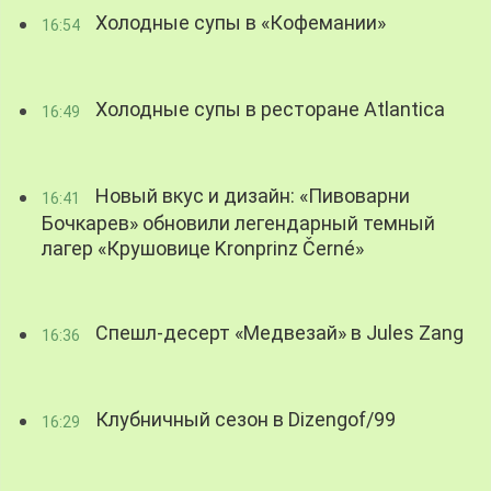
Холодные супы в «Кофемании»
16:54
Холодные супы в ресторане Atlantica
16:49
Новый вкус и дизайн: «Пивоварни
16:41
Бочкарев» обновили легендарный темный
лагер «Крушовице Kronprinz Černé»
Спешл-десерт «Медвезай» в Jules Zang
16:36
Клубничный сезон в Dizengof/99
16:29