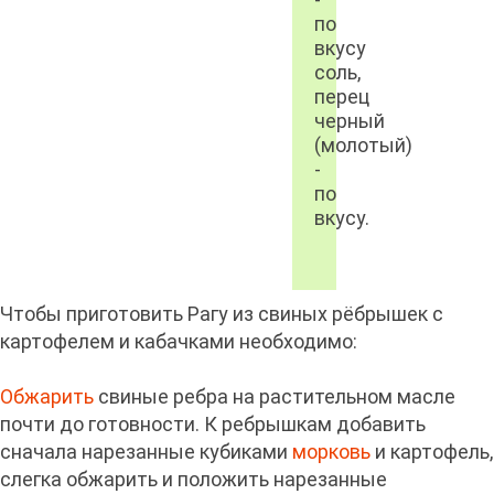
по
вкусу
соль,
перец
черный
(молотый)
-
по
вкусу.
Чтобы приготовить Рагу из свиных рёбрышек с
картофелем и кабачками необходимо:
Обжарить
свиные ребра на растительном масле
почти до готовности. К ребрышкам добавить
сначала нарезанные кубиками
морковь
и картофель,
слегка обжарить и положить нарезанные