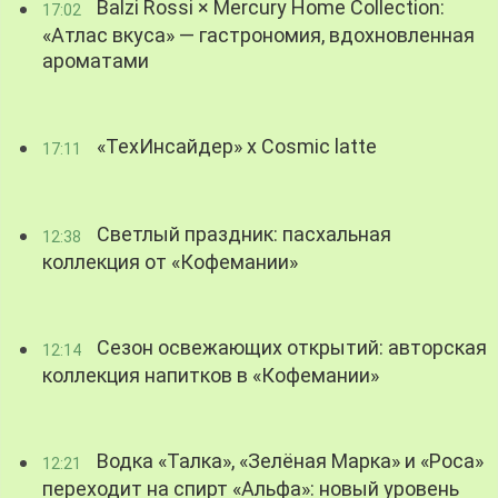
Balzi Rossi × Mercury Home Collection:
17:02
«Атлас вкуса» — гастрономия, вдохновленная
ароматами
«ТехИнсайдер» х Cosmic latte
17:11
Светлый праздник: пасхальная
12:38
коллекция от «Кофемании»
Сезон освежающих открытий: авторская
12:14
коллекция напитков в «Кофемании»
Водка «Талка», «Зелёная Марка» и «Роса»
12:21
переходит на спирт «Альфа»: новый уровень