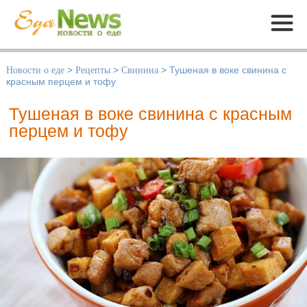
Меню
Новости о еде
>
Рецепты
>
Свинина
>
Тушеная в воке свинина с
красным перцем и тофу
Тушеная в воке свинина с красным
перцем и тофу