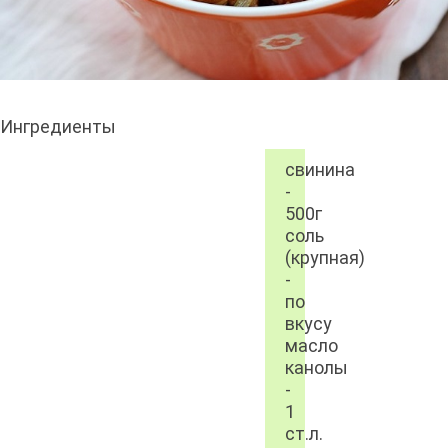
Ингредиенты
свинина
-
500г
соль
(крупная)
-
по
вкусу
масло
канолы
-
1
ст.л.