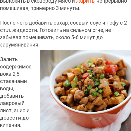
Выложить в сковороду мясо и
жарить
, непрерывно
помешивая, примерно 3 минуты.
После чего добавить сахар, соевый соус и тофу с 2
ст.л. жидкости. Готовить на сильном огне, не
забывая помешивать, около 5-6 минут до
зарумянивания.
Залить
содержимое
вока 2,5
стаканами
воды,
добавить
лавровый
лист, анис и
довести до
кипения.